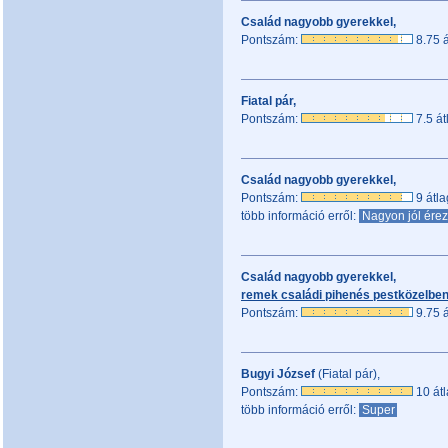
Család nagyobb gyerekkel,
Pontszám:
8.75 á
Fiatal pár,
Pontszám:
7.5 át
Család nagyobb gyerekkel,
Pontszám:
9 átla
több információ erről:
Nagyon jól ére
Család nagyobb gyerekkel,
remek családi pihenés pestközelben
Pontszám:
9.75 á
Bugyi József
(Fiatal pár),
Pontszám:
10 átl
több információ erről:
Super