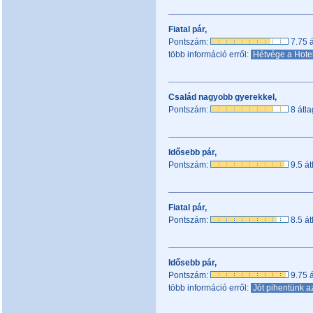
Fiatal pár,
Pontszám:
7.75 á
több információ erről:
Hétvége a Hote
Család nagyobb gyerekkel,
Pontszám:
8 átla
Idősebb pár,
Pontszám:
9.5 át
Fiatal pár,
Pontszám:
8.5 át
Idősebb pár,
Pontszám:
9.75 á
több információ erről:
Jót pihentünk 