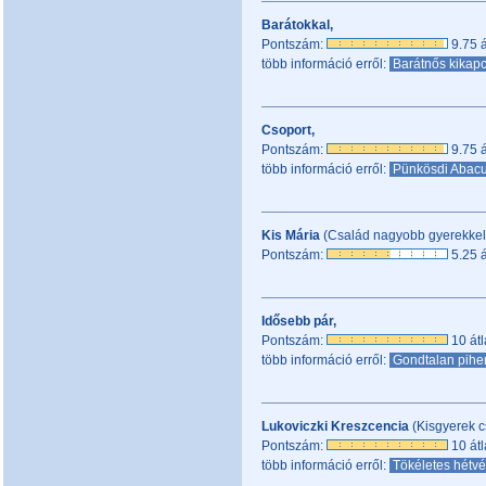
Barátokkal,
Pontszám:
9.75 á
több információ erről:
Barátnős kikap
Csoport,
Pontszám:
9.75 á
több információ erről:
Pünkösdi Abac
Kis Mária
(Család nagyobb gyerekkel
Pontszám:
5.25 á
Idősebb pár,
Pontszám:
10 átl
több információ erről:
Gondtalan pih
Lukoviczki Kreszcencia
(Kisgyerek c
Pontszám:
10 átl
több információ erről:
Tökéletes hétvé