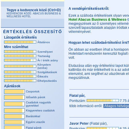
A vendégértékelésekről:
Tegye a kedvencek közé (Ctrl+D)
KEDVENCEK KÖZÉ: ABACUS BUSINESS &
Ezek a szálloda értékelések olyan ven
WELLNESS HOTEL
Hotel Abacus Business & Wellness
-
megjegyzések az ő személyes vélemény
szerzett tapasztalataik alapján íródtak 
ÉRTÉKELÉS ÖSSZESÍTŐ
véleményével.
Látogatók értékelés
Általános
Hogyan lehet szállodaértékelést írni
Mire számíthat
Ön abban az esetben írhat a honlapon
Személyzet
Hotelstart rendszerén keresztül foglal
Tisztaság
volt.
Ár / érték arány
Kényelem
Elutazása után egy értékelési lapot k
(szoba)
kattintás és már értékelheti is a az adot
Szolgáltatások
elemzést, ami segíthet az utazóknak 
Étkezés
megszállniuk.
Elhelyezkedés
Ajánlások
Csoportok
Fiatal pár,
Idősebb párok
Pontszám:
7.75 á
Családok nagyobb
gyerekkel
több információ erről:
Átlagos hétvég
Kisgyerekes családok
Barátokkal
Egyéni utazók
Javor Peter
(Fiatal pár),
Fiatal párok
Pontszám:
6.25 á