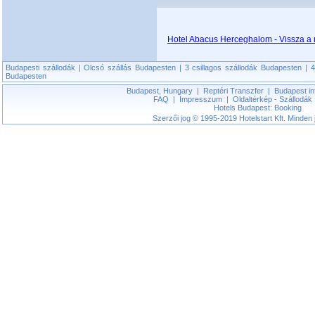
Hotel Abacus Herceghalom - Vissza a 
Budapesti szállodák
|
Olcsó szállás Budapesten
|
3 csillagos szállodák Budapesten
|
4
Budapesten
Budapest, Hungary
|
Reptéri Transzfer
|
Budapest in
FAQ
|
Impresszum
|
Oldaltérkép - Szállodák
Hotels Budapest: Booking
Szerzői jog © 1995-2019 Hotelstart Kft. Minden j