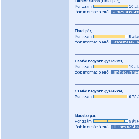
Tóth Marianna
(Fiatal pár),
Pontszám:
10 átl
több információ erről:
Varázslatos Aba
Fiatal pár,
Pontszám:
9 átla
több információ erről:
Szerelmesek Hé
Család nagyobb gyerekkel,
Pontszám:
10 átl
több információ erről:
Ismét egy reme
Család nagyobb gyerekkel,
Pontszám:
9.75 á
Idősebb pár,
Pontszám:
9 átla
több információ erről:
pihenés az Ab