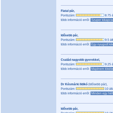
Fiatal pár,
Pontszám:
8.75 á
több információ erről:
Szuper kikapcs
Idősebb pár,
Pontszám:
9.5 át
több információ erről:
Egy nyugodt ki
Család nagyobb gyerekkel,
Pontszám:
9.25 á
több információ erről:
Majdnem tökéle
Dr Késmárki Ildikó
(Idősebb pár),
Pontszám:
10 átl
több információ erről:
Minden egy hé
Idősebb pár,