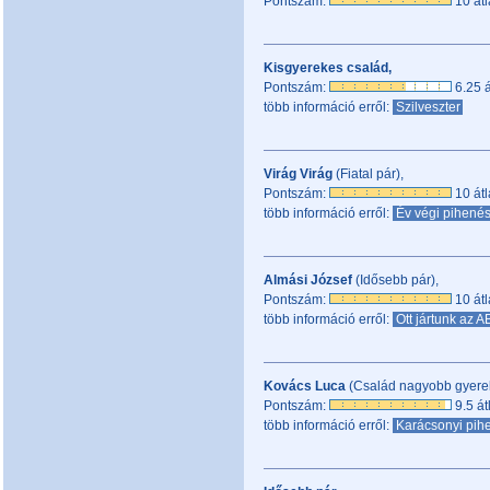
Pontszám:
10 átl
Kisgyerekes család,
Pontszám:
6.25 á
több információ erről:
Szilveszter
Virág Virág
(Fiatal pár),
Pontszám:
10 átl
több információ erről:
Év végi pihenés
Almási József
(Idősebb pár),
Pontszám:
10 átl
több információ erről:
Ott jártunk az
Kovács Luca
(Család nagyobb gyerek
Pontszám:
9.5 át
több információ erről:
Karácsonyi pih