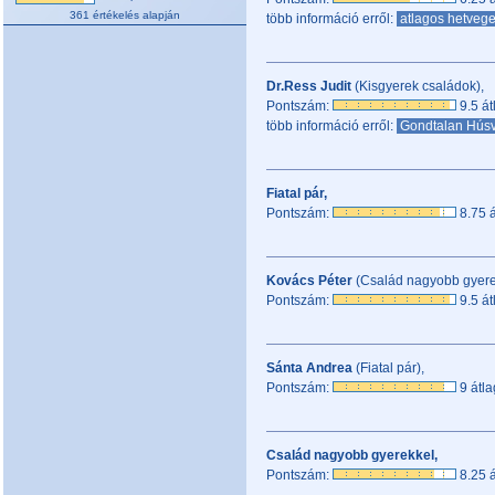
361 értékelés alapján
több információ erről:
atlagos hetveg
Dr.Ress Judit
(Kisgyerek családok),
Pontszám:
9.5 át
több információ erről:
Gondtalan Húsv
Fiatal pár,
Pontszám:
8.75 á
Kovács Péter
(Család nagyobb gyere
Pontszám:
9.5 át
Sánta Andrea
(Fiatal pár),
Pontszám:
9 átla
Család nagyobb gyerekkel,
Pontszám:
8.25 á