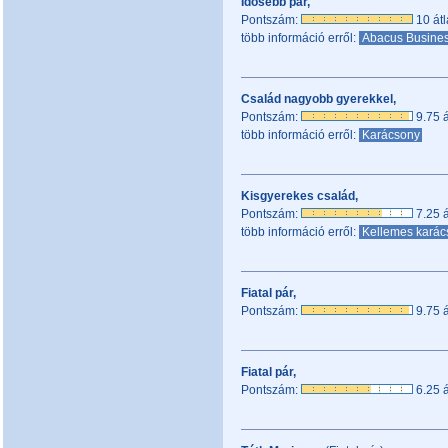
Idősebb pár,
Pontszám:
10 átl
több információ erről:
Abacus Busines
Család nagyobb gyerekkel,
Pontszám:
9.75 á
több információ erről:
Karácsony
Kisgyerekes család,
Pontszám:
7.25 á
több információ erről:
Kellemes karác
Fiatal pár,
Pontszám:
9.75 á
Fiatal pár,
Pontszám:
6.25 á