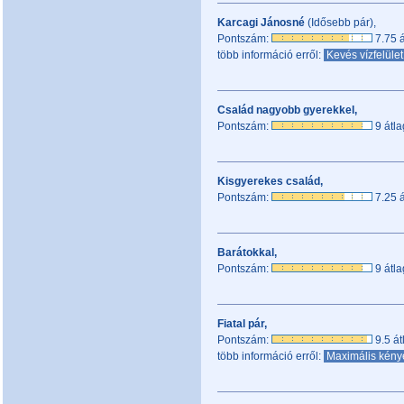
Karcagi Jánosné
(Idősebb pár),
Pontszám:
7.75 á
több információ erről:
Kevés vízfelüle
Család nagyobb gyerekkel,
Pontszám:
9 átla
Kisgyerekes család,
Pontszám:
7.25 á
Barátokkal,
Pontszám:
9 átla
Fiatal pár,
Pontszám:
9.5 át
több információ erről:
Maximális kén