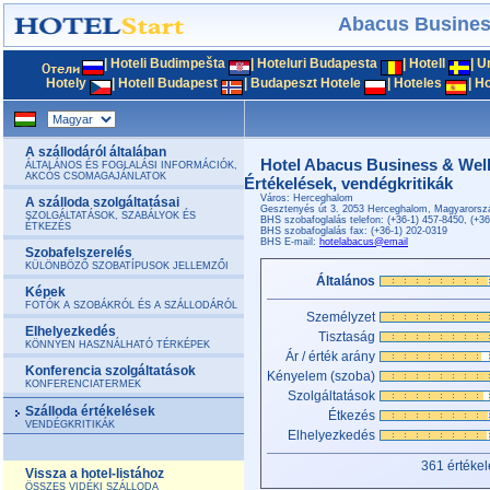
Abacus Busines
|
Hoteli Budimpešta
|
Hoteluri Budapesta
|
Hotell
|
U
Hotely
|
Hotell Budapest
|
Budapeszt Hotele
|
Hoteles
|
Ho
A szállodáról általában
Hotel Abacus Business & Wel
ÁLTALÁNOS ÉS FOGLALÁSI INFORMÁCIÓK,
AKCÓS CSOMAGAJÁNLATOK
Értékelések, vendégkritikák
Város: Herceghalom
A szálloda szolgáltatásai
Gesztenyés út 3. 2053 Herceghalom, Magyarorsz
SZOLGÁLTATÁSOK, SZABÁLYOK ÉS
BHS szobafoglalás telefon: (+36-1) 457-8450, (+3
ÉTKEZÉS
BHS szobafoglalás fax: (+36-1) 202-0319
BHS E-mail:
hotelabacus@email
Szobafelszerelés
KÜLÖNBÖZŐ SZOBATÍPUSOK JELLEMZŐI
Általános
Képek
FOTÓK A SZOBÁKRÓL ÉS A SZÁLLODÁRÓL
Személyzet
Elhelyezkedés
Tisztaság
KÖNNYEN HASZNÁLHATÓ TÉRKÉPEK
Ár / érték arány
Konferencia szolgáltatások
Kényelem (szoba)
KONFERENCIATERMEK
Szolgáltatások
Szálloda értékelések
Étkezés
VENDÉGKRITIKÁK
Elhelyezkedés
361 értékel
Vissza a hotel-listához
ÖSSZES VIDÉKI SZÁLLODA