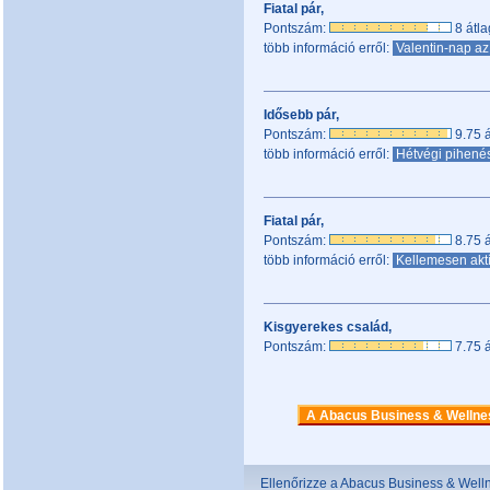
Fiatal pár,
Pontszám:
8 átla
több információ erről:
Valentin-nap a
Idősebb pár,
Pontszám:
9.75 á
több információ erről:
Hétvégi pihené
Fiatal pár,
Pontszám:
8.75 á
több információ erről:
Kellemesen akt
Kisgyerekes család,
Pontszám:
7.75 á
A Abacus Business & Wellnes
Ellenőrizze a Abacus Business & Welln