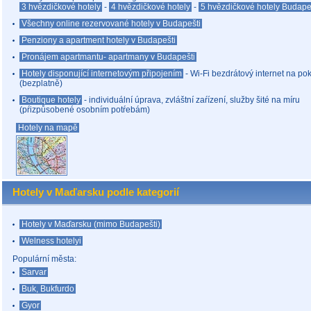
3 hvězdičkové hotely
-
4 hvězdičkové hotely
-
5 hvězdičkové hotely Budap
Všechny online rezervované hotely v Budapešti
Penziony a apartment hotely v Budapešti
Pronájem apartmantu- apartmany v Budapešti
Hotely disponující internetovým připojením
- Wi-Fi bezdrátový internet na pok
(bezplatně)
Boutique hotely
- individuální úprava, zvláštní zaŕízení, služby šité na míru
(pŕizpůsobené osobním potŕebám)
Hotely na mapě
Hotely v Maďarsku podle kategorií
Hotely v Maďarsku (mimo Budapešti)
Welness hotelyi
Populární města:
Sarvar
Buk, Bukfurdo
Gyor