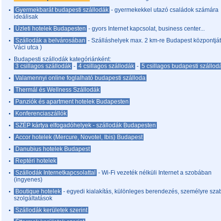
Gyermekbarát budapesti szállodák
- gyermekekkel utazó családok számára
ideálisak
Üzleti hotelek Budapesten
- gyors Internet kapcsolat, business center...
Szállodák a belvárosában
- Szálláshelyek max. 2 km-re Budapest központját
Váci utca )
Budapesti szállodák kategóriánként:
3 csillagos szállodák
-
4 csillagos szállodák
-
5 csillagos budapesti szállod
Valamennyi online foglalható budapesti szálloda
Thermál és Wellness Szállodák
Panziók és apartment hotelek Budapesten
Konferenciaszállók
SZÉP kártya elfogadóhelyek - szállodák Budapesten
Accor hotelek (Mercure, Novotel, Ibis) Budapest
Danubius hotelek Budapest
Reptéri hotelek
Szállodák Internetkapcsolattal
- Wi-Fi vezeték nélküli Internet a szobában
(ingyenes)
Boutique hotelek
- egyedi kialakítás, különleges berendezés, személyre szab
szolgáltatások
Szállodák kerületek szerint