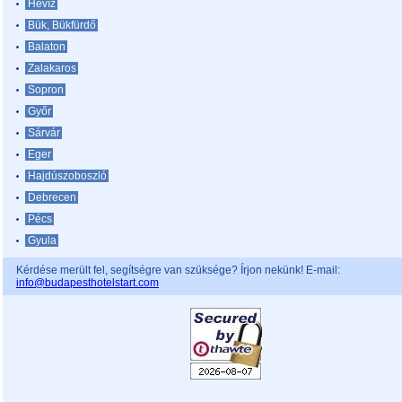
Hévíz
Bük, Bükfürdő
Balaton
Zalakaros
Sopron
Győr
Sárvár
Eger
Hajdúszoboszló
Debrecen
Pécs
Gyula
Kérdése merült fel, segítségre van szüksége? Írjon nekünk! E-mail:
info@budapesthotelstart.com