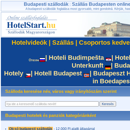
Budapesti szállodák
Szállás Budapesten online
::
A budapesti szállodák foglalása most gyorsabb, mint gondolná. Kérjük, has
Hotelvideók
|
Szállás
|
Csoportos kedv
|
Hoteli Budimpešta
|
Hote
Unterkunft
|
Buda
Hotely
|
Hotell Budapest
|
Budapeszt H
in Boedapes
Szálloda keresése név, város vagy irányítószám szerint
Budapesti hotelek és panziók kategóriánként
Olcsó budapesti szállodák
- 12.000 Ft alatti átlagárral