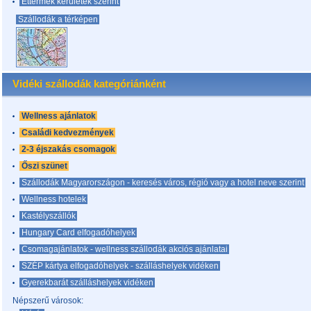
Éttermek kerületek szerint
Szállodák a térképen
Vidéki szállodák kategóriánként
Wellness ajánlatok
Családi kedvezmények
2-3 éjszakás csomagok
Őszi szünet
Szállodák Magyarországon - keresés város, régió vagy a hotel neve szerint
Wellness hotelek
Kastélyszállók
Hungary Card elfogadóhelyek
Csomagajánlatok - wellness szállodák akciós ajánlatai
SZÉP kártya elfogadóhelyek - szálláshelyek vidéken
Gyerekbarát szálláshelyek vidéken
Népszerű városok: