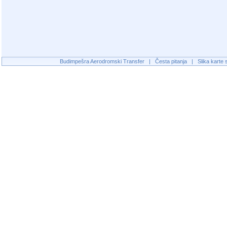
Budimpešra Aerodromski Transfer
|
Česta pitanja
|
Slika karte 