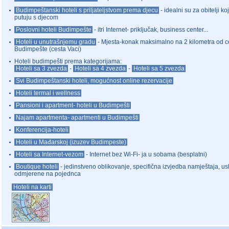
Budimpeštanski hoteli s priljateljstvom prema djecu
- idealni su za obitelji koj
putuju s djecom
Poslovni hoteli Budimpešte
- itri Internet- priključak, business center...
Hoteli u unutrašnjemu gradu
- Mjesta-konak maksimalno na 2 kilometra od c
Budimpešte (cesta Vaci)
Hoteli budimpešti prema kategorijama:
Hoteli sa 3 zvezda
-
Hoteli sa 4 zvezda
-
Hoteli sa 5 zvezda
Svi Budimpeštanski hoteli, mogućnost online rezervacije
Hoteli termal i wellness
Pansioni i apartment- hoteli u Budimpešti
Najam apartmenta- apartmenti u Budimpešti
Konferencija-hoteli
Hoteli u Mađarskoj (izuzev Budimpeste)
Hoteli sa Internet-vezom
- Internet bez Wi-Fi- ja u sobama (besplatni)
Boutique hoteli
- jedinstveno oblikovanje, specifična izvjedba namještaja, u
odmjerene na pojednca
Hoteli na karti