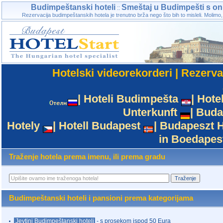
Budimpeštanski hoteli
Smeštaj u Budimpešti s on
::
Rezervacija budimpeštanskih hotela je trenutno brža nego što bih to misleli. Molimo,
Hotelski videorekorderi
|
Rezerva
|
Hoteli Budimpešta
|
Hote
Unterkunft
|
Buda
Hotely
|
Hotell Budapest
|
Budapeszt H
in Boedapes
Traženje hotela prema imenu, ili prema gradu
Budimpeštanski hoteli i pansioni prema kategorijama
Jevtini Budimpeštanski hoteli
- s prosekom ispod 50 Eura