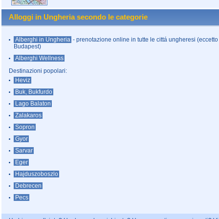
Alloggi in Ungheria secondo le categorie
Alberghi in Ungheria
- prenotazione online in tutte le cittá ungheresi (eccetto
Budapest)
Alberghi Wellness
Destinazioni popolari:
Heviz
Buk, Bukfurdo
Lago Balaton
Zalakaros
Sopron
Gyor
Sarvar
Eger
Hajduszoboszlo
Debrecen
Pecs