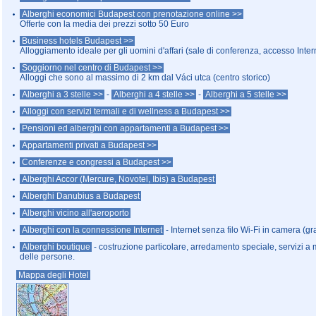
Alberghi economici Budapest con prenotazione online >>
Offerte con la media dei prezzi sotto 50 Euro
Business hotels Budapest >>
Alloggiamento ideale per gli uomini d'affari (sale di conferenza, accesso Inter
Soggiorno nel centro di Budapest >>
Alloggi che sono al massimo di 2 km dal Váci utca (centro storico)
Alberghi a 3 stelle >>
-
Alberghi a 4 stelle >>
-
Alberghi a 5 stelle >>
Alloggi con servizi termali e di wellness a Budapest >>
Pensioni ed alberghi con appartamenti a Budapest >>
Appartamenti privati a Budapest >>
Conferenze e congressi a Budapest >>
Alberghi Accor (Mercure, Novotel, Ibis) a Budapest
Alberghi Danubius a Budapest
Alberghi vicino all'aeroporto
Alberghi con la connessione Internet
- Internet senza filo Wi-Fi in camera (gra
Alberghi boutique
- costruzione particolare, arredamento speciale, servizi a 
delle persone.
Mappa degli Hotel