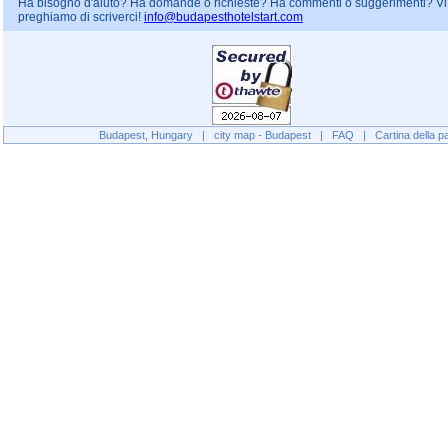
Ha bisogno d'aiuto? Ha domande o richieste? Ha commenti o suggerimenti? Vi
preghiamo di scriverci!
info@budapesthotelstart.com
Budapest, Hungary
|
city map - Budapest
|
FAQ
|
Cartina della p