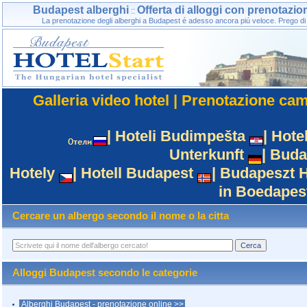
Budapest alberghi
Offerta di alloggi con prenotazi
::
La prenotazione degli alberghi a Budapest é adesso ancora piú veloce. Prego di ut
Galleria video hotel
|
Prenotazione ca
|
Hoteli Budimpešta
|
Hote
Unterkunft
|
Buda
Hotely
|
Hotell Budapest
|
Budapeszt H
in Boedapes
Cercare un albergo secondo il nome o la citta
Alloggi Budapest secondo le categorie
Alberghi Budapest - prenotazione online >>