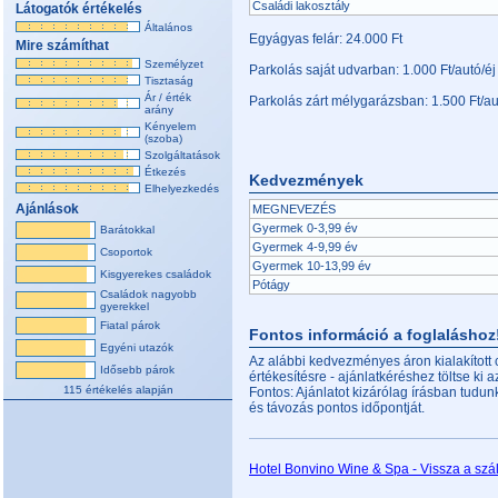
Családi lakosztály
Látogatók értékelés
Általános
Egyágyas felár: 24.000 Ft
Mire számíthat
Személyzet
Parkolás saját udvarban: 1.000 Ft/autó/éj
Tisztaság
Ár / érték
Parkolás zárt mélygarázsban: 1.500 Ft/au
arány
Kényelem
(szoba)
Szolgáltatások
Étkezés
Kedvezmények
Elhelyezkedés
Ajánlások
MEGNEVEZÉS
Gyermek 0-3,99 év
Barátokkal
Gyermek 4-9,99 év
Csoportok
Gyermek 10-13,99 év
Kisgyerekes családok
Pótágy
Családok nagyobb
gyerekkel
Fiatal párok
Fontos információ a foglaláshoz
Egyéni utazók
Az alábbi kedvezményes áron kialakított
Idősebb párok
értékesítésre - ajánlatkéréshez töltse ki az
115 értékelés alapján
Fontos: Ajánlatot kizárólag írásban tudun
és távozás pontos időpontját.
Hotel Bonvino Wine & Spa - Vissza a szá