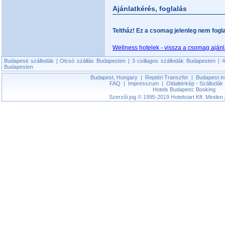
Ajánlatkérés, foglalás
Teltház! Ez a csomag jelenleg nem fogla
Wellness hotelek - vissza a csomag aján
Budapesti szállodák
|
Olcsó szállás Budapesten
|
3 csillagos szállodák Budapesten
|
4
Budapesten
Budapest, Hungary
|
Reptéri Transzfer
|
Budapest in
FAQ
|
Impresszum
|
Oldaltérkép - Szállodák
Hotels Budapest: Booking
Szerzői jog © 1995-2019 Hotelstart Kft. Minden j