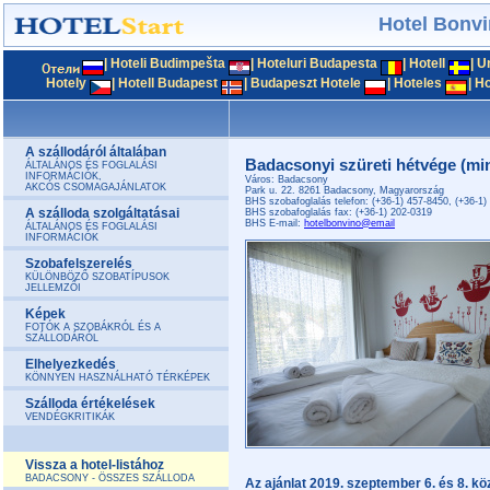
Hotel Bonv
|
Hoteli Budimpešta
|
Hoteluri Budapesta
|
Hotell
|
U
Hotely
|
Hotell Budapest
|
Budapeszt Hotele
|
Hoteles
|
Ho
A szállodáról általában
Badacsonyi szüreti hétvége (min.
ÁLTALÁNOS ÉS FOGLALÁSI
INFORMÁCIÓK,
Város: Badacsony
AKCÓS CSOMAGAJÁNLATOK
Park u. 22. 8261 Badacsony, Magyarország
BHS szobafoglalás telefon: (+36-1) 457-8450, (+36-1)
A szálloda szolgáltatásai
BHS szobafoglalás fax: (+36-1) 202-0319
BHS E-mail:
hotelbonvino@email
ÁLTALÁNOS ÉS FOGLALÁSI
INFORMÁCIÓK
Szobafelszerelés
KÜLÖNBÖZŐ SZOBATÍPUSOK
JELLEMZŐI
Képek
FOTÓK A SZOBÁKRÓL ÉS A
SZÁLLODÁRÓL
Elhelyezkedés
KÖNNYEN HASZNÁLHATÓ TÉRKÉPEK
Szálloda értékelések
VENDÉGKRITIKÁK
Vissza a hotel-listához
BADACSONY - ÖSSZES SZÁLLODA
Az ajánlat 2019. szeptember 6. és 8. kö