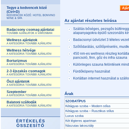
Tegye a kedvencek közé
Aján
(Ctrl+D)
KEDVENCEK KÖZÉ: HOTEL BONVINO
WINE & SPA
Az ajánlat részletes leírása
Szállás bőséges, pezsgős büféregge
Badacsony csomag ajánlatai
alapanyagokra épülő szezonális kín
TOVÁBBI AJÁNLATOK A VÁROSBAN
Badacsonyi üdvözlet 3 tételes vezet
Wellness ajánlatok
A KATEGÓRIA TOVÁBBI AJÁNLATAI
Szőlődarálás, szőlőpréselés, mustk
Wellness hétvége
450 nm-es wellness részleg korlátl
A KATEGÓRIA TOVÁBBI AJÁNLATAI
pancsoló, finn, gőz és infra szauna
Borturizmus
Különleges szauna felöntések min
A KATEGÓRIA TOVÁBBI AJÁNLATAI
2-3 éjszakás csomagok
Fürdőköpeny használat
A KATEGÓRIA TOVÁBBI AJÁNLATAI
Korlátlan internet használat a száll
Őszi ajánlatok
A KATEGÓRIA TOVÁBBI AJÁNLATAI
Szeptember
Árak
A KATEGÓRIA TOVÁBBI AJÁNLATAI
SZOBATÍPUS
Balatoni szállodák
A KATEGÓRIA TOVÁBBI AJÁNLATAI
Kétágyas szoba – Modern stílus
Kétágyas szoba – Rusztikus stílus
Luxus szoba
ÉRTÉKELÉS
Két légteres apartman
ÖSSZESÍTŐ
Nászutas lakosztály