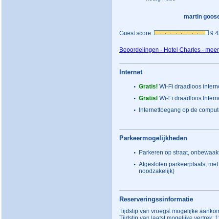
martin goos
Guest score:
9.4
Beoordelingen - Hotel Charles - mee
Internet
Gratis!
Wi-Fi draadloos intern
Gratis!
Wi-Fi draadloos Interne
Internettoegang op de computer
Parkeermogelijkheden
Parkeren op straat, onbewaakt
Afgesloten parkeerplaats, me
noodzakelijk)
Reserveringssinformatie
Tijdstip van vroegst mogelijke aanko
Tijdstip van laatst mogelijke vertrek: 