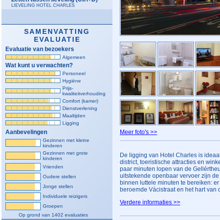
LIEVELING HOTEL CHARLES
SAMENVATTING
EVALUATIE
Evaluatie van bezoekers
Algemeen
Wat kunt u verwachten?
Personeel
Hygiëne
Prijs-
kwaliteitverhouding
Comfort (kamer)
Dienstverlening
Maaltijden
Ligging
Aanbevelingen
Meer foto's >>
Gezinnen met kleine
kinderen
Gezinnen met grote
De ligging van Hotel Charles is ideaal
kinderen
district, toeristische attracties en wi
Vrienden
paar minuten lopen van de Gellértheuv
uitstekende openbaar vervoer zijn d
Oudere stellen
binnen luttele minuten te bereiken: e
Jonge stellen
beroemde Vácistraat en het hart van d
Individuele reizigers
Verdere informaties >>
Groepen
Op grond van 1402 evaluaties