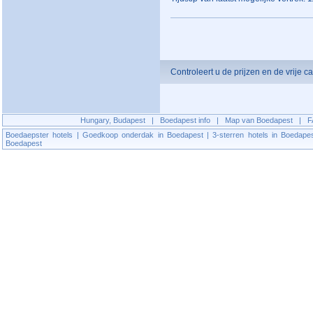
Controleert u de prijzen en de vrije ca
Hungary, Budapest
|
Boedapest info
|
Map van Boedapest
|
F
Boedaepster hotels
|
Goedkoop onderdak in Boedapest
|
3-sterren hotels in Boedape
Boedapest