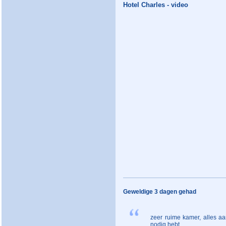
Hotel Charles - video
Geweldige 3 dagen gehad
zeer ruime kamer, alles a
nodig hebt.