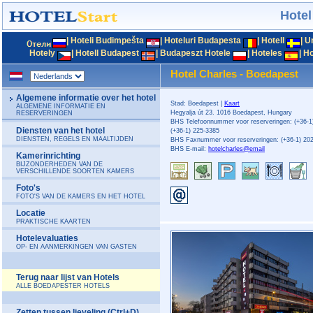
Hotel
|
Hoteli Budimpešta
|
Hoteluri Budapesta
|
Hotell
|
U
Hotely
|
Hotell Budapest
|
Budapeszt Hotele
|
Hoteles
|
Ho
Hotel Charles - Boedapest
Algemene informatie over het hotel
Stad: Boedapest |
Kaart
ALGEMENE INFORMATIE EN
Hegyalja út 23. 1016 Boedapest, Hungary
RESERVERINGEN
BHS Telefoonnummer voor reserveringen: (+36-1
Diensten van het hotel
(+36-1) 225-3385
DIENSTEN, REGELS EN MAALTIJDEN
BHS Faxnummer voor reserveringen: (+36-1) 20
BHS E-mail:
hotelcharles@email
Kamerinrichting
BIJZONDERHEDEN VAN DE
VERSCHILLENDE SOORTEN KAMERS
Foto's
FOTO'S VAN DE KAMERS EN HET HOTEL
Locatie
PRAKTISCHE KAARTEN
Hotelevaluaties
OP- EN AANMERKINGEN VAN GASTEN
Terug naar lijst van Hotels
ALLE BOEDAPESTER HOTELS
Zetten tussen lieveling (Ctrl+D)