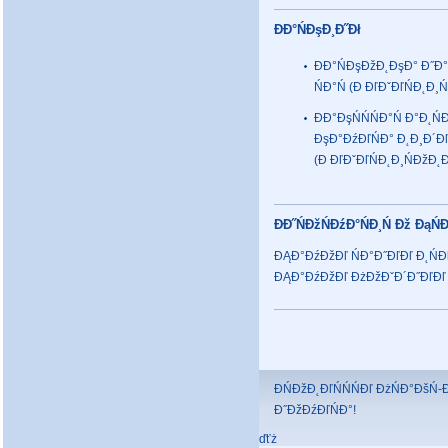
ĐĐ°ŃĐşĐ¸Đ˝Đł
ĐĐ°ŃĐşĐžĐ˛ĐşĐ° Đ˝Đ° 
ŃĐ°Ń (Đ ĐľĐˇĐľŃĐ˛Đ¸Ń
ĐĐ°ĐşŃŃŃĐ°Ń Đ°Đ˛Ń
ĐşĐ°ĐźĐľŃĐ° Đ˛Đ¸Đ´Đľ
(Đ ĐľĐˇĐľŃĐ˛Đ¸ŃĐžĐ˛Đ°
ĐĐ˝ŃĐžŃĐźĐ°ŃĐ¸Ń Đž ĐąŃ
ĐĄĐ°ĐźĐžĐľ ŃĐ°Đ˝ĐľĐľ Đ˛ŃĐľĐ
ĐĄĐ°ĐźĐžĐľ ĐżĐžĐˇĐ´Đ˝ĐľĐľ Đ˛
ĐŃĐžĐ˛ĐľŃŃŃĐľ ĐżŃĐ°ĐšŃ-
Đ˝ĐžĐźĐľŃĐ°!
ďťż