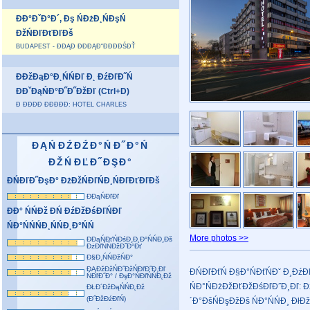
ĐĐ°ĐˇĐ°Đ´, Đş ŃĐżĐ¸ŃĐşŃ
ĐžŃĐľĐťĐľĐš
BUDAPEST - ĐĐĄĐ ĐĐĐĄĐ˘ĐĐĐĐŚĐŤ
ĐĐžĐąĐ°Đ˛ŃŃĐľ Đ˛ ĐźĐľĐ˝Ń
ĐĐˇĐąŃĐ°Đ˝Đ˝ĐžĐľ (Ctrl+D)
Đ ĐĐĐĐ ĐĐĐĐĐ: HOTEL CHARLES
ĐĄŃĐŹĐŹĐ°ŃĐ˝Đ°Ń
ĐŽŃĐĽĐ˝ĐŞĐ°
ĐŃĐľĐ˝ĐşĐ° ĐżĐžŃĐľŃĐ¸ŃĐľĐťĐľĐš
ĐĐąŃĐľĐľ
ĐĐ° ŃŃĐž ĐŃ ĐźĐžĐśĐľŃĐľ
ŃĐ°ŃŃŃĐ¸ŃŃĐ˛Đ°ŃŃ
More photos >>
ĐĐąŃĐťŃĐśĐ¸Đ˛Đ°ŃŃĐ¸Đš
ĐżĐľŃŃĐžĐ˝Đ°Đť
Đ§Đ¸ŃŃĐžŃĐ°
ĐĄĐžĐžŃĐ˝ĐžŃĐľĐ˝Đ¸Đľ
ĐŃĐľĐťŃ Đ§Đ°ŃĐťŃĐˇ Đ¸ĐźĐ
ŃĐľĐ˝Đ° / ĐşĐ°ŃĐľŃŃĐ˛Đž
ŃĐ°ŃĐżĐžĐťĐžĐśĐľĐ˝Đ¸Đľ: ĐžŃ
ĐŁĐ´ĐžĐąŃŃĐ˛Đž
(Đ˝ĐžĐźĐľŃ)
´Đ°ĐšŃĐşĐžĐš ŃĐ°ŃŃĐ¸ ĐłĐž