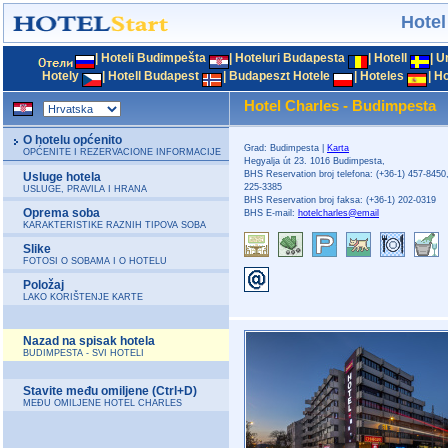
Hotel
|
Hoteli Budimpešta
|
Hoteluri Budapesta
|
Hotell
|
U
Hotely
|
Hotell Budapest
|
Budapeszt Hotele
|
Hoteles
|
Ho
Hotel Charles - Budimpesta
O hotelu općenito
Grad: Budimpesta |
Karta
OPĆENITE I REZERVACIONE INFORMACIJE
Hegyalja út 23. 1016 Budimpesta,
BHS Reservation broj telefona: (+36-1) 457-8450,
Usluge hotela
225-3385
USLUGE, PRAVILA I HRANA
BHS Reservation broj faksa: (+36-1) 202-0319
Oprema soba
BHS E-mail:
hotelcharles@email
KARAKTERISTIKE RAZNIH TIPOVA SOBA
Slike
FOTOSI O SOBAMA I O HOTELU
Položaj
LAKO KORIŠTENJE KARTE
Nazad na spisak hotela
BUDIMPESTA - SVI HOTELI
Stavite među omiljene (Ctrl+D)
MEĐU OMILJENE HOTEL CHARLES