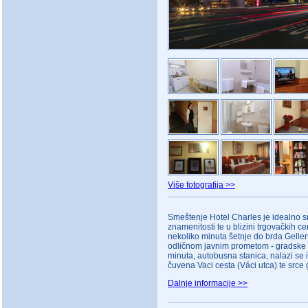
Više fotografija >>
Smeštenje Hotel Charles je idealno sre
znamenitosti te u blizini trgovačkih c
nekoliko minuta šetnje do brda Geller
odličnom javnim prometom - gradske z
minuta, autobusna stanica, nalazi se
čuvena Vaci cesta (Váci utca) te srce
Dalnje informacije >>