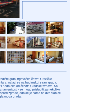
dište grda, trgovačka četvrt, turističke
entara, nalazi se na budimskoj strani grada,
t i nedaleko od četvrta Gradske tvrđave. Sa
namenitosti - se mogu pristupiti za nekoliko
 ispred zgrade, odakle je samo na dve stanice
 glavnoga grada.