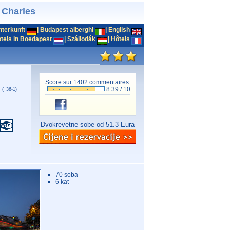
 Charles
nterkunft
|
Budapest alberghi
|
English
tels in Boedapest
|
Szállodák
|
Hôtels
Score sur
1402
commentaires:
8.39
/
10
 (+36-1)
Dvokrevetne sobe od 51.3 Eura
70 soba
6 kat