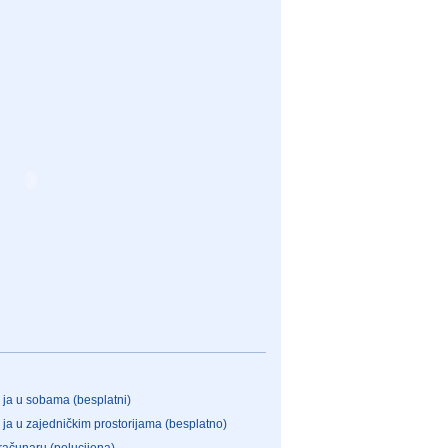
- ja u sobama (besplatni)
- ja u zajedničkim prostorijama (besplatno)