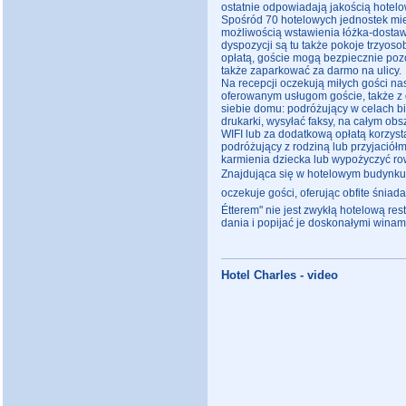
ostatnie odpowiadają jakością hotelo
Spośród 70 hotelowych jednostek mi
możliwością wstawienia łóżka-dostawk
dyspozycji są tu także pokoje trzyo
opłatą, goście mogą bezpiecznie po
także zaparkować za darmo na ulicy.
Na recepcji oczekują miłych gości nas
oferowanym usługom goście, także z d
siebie domu: podróżujący w celach b
drukarki, wysyłać faksy, na całym obs
WIFI lub za dodatkową opłatą korzys
podróżujący z rodziną lub przyjaciółm
karmienia dziecka lub wypożyczyć ro
Znajdująca się w hotelowym budynku 
oczekuje gości, oferując obfite śniad
Étterem" nie jest zwykłą hotelową re
dania i popijać je doskonałymi winam
Hotel Charles - video