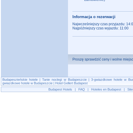
Informacja o rezerwacji
Najwcześniejszy czas przyjazdu: 14:
Najpóźniejszy czas wyjazdu: 11:00
Proszę sprawdzić ceny i wolne miejsc
Budapeszteńskie hotele
|
Tanie noclegi w Budapeszcie
|
3-gwiazdkowe hotele w Bu
gwiazdkowe hotele w Budapeszcie
|
Hotel Gellert Budapest
Budapest Hotels
|
FAQ
|
Hoteles en Budapest
|
Sit