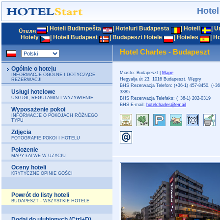
Hotel
|
Hoteli Budimpešta
|
Hoteluri Budapesta
|
Hotell
|
U
Hotely
|
Hotell Budapest
|
Budapeszt Hotele
|
Hoteles
|
Ho
Hotel Charles - Budapeszt
Ogólnie o hotelu
Miasto: Budapeszt |
Mape
INFORMACJE OGÓLNE I DOTYCZĄCE
Hegyalja út 23. 1016 Budapeszt, Węgry
REZERWACJI
BHS Rezerwacja Telefon: (+36-1) 457-8450, (+36
Usługi hotelowe
3385
USŁUGI, REGULAMIN I WYŻYWIENIE
BHS Rezerwacja Telefaks: (+36-1) 202-0319
BHS E-mail:
hotelcharles@email
Wyposażenie pokoi
INFORMACJE O POKOJACH RÓŻNEGO
TYPU
Zdjęcia
FOTOGRAFIE POKOI I HOTELU
Położenie
MAPY ŁATWE W UŻYCIU
Oceny hoteli
KRYTYCZNE OPINIE GOŚCI
Powrót do listy hoteli
BUDAPESZT - WSZYSTKIE HOTELE
Dodaj do ulubionych (Ctrl+D)