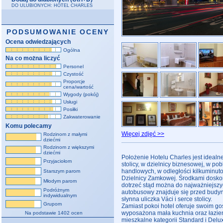
DO ULUBIONYCH: HOTEL CHARLES
PODSUMOWANIE OCENY
Ocena odwiedzających
Ogólna
Na co można liczyć
Personel
Czystość
Proporcje
cena/wartość
Wygody (pokój)
Usługi
Posiłki
Zakwaterowanie
Komu polecamy
Więcej zdjęć >>
Rodzinom z małymi
dziećmi
Rodzinom z większymi
dziećmi
Położenie Hotelu Charles jest idealn
Przyjaciołom
stolicy, w dzielnicy biznesowej, w pob
handlowych, w odległości kilkuminut
Starszym parom
Dzielnicy Zamkowej. Środkami doskona
Młodym parom
dotrzeć stąd można do najważniejszyc
Podróżnym
autobusowy znajduje się przed budyn
indywidualnym
słynna uliczka Váci i serce stolicy.
Grupom
Zamiast pokoi hotel oferuje swoim goś
wyposażona mała kuchnia oraz łazien
Na podstawie 1402 ocen
mieszkalne kategorii Standard i Del