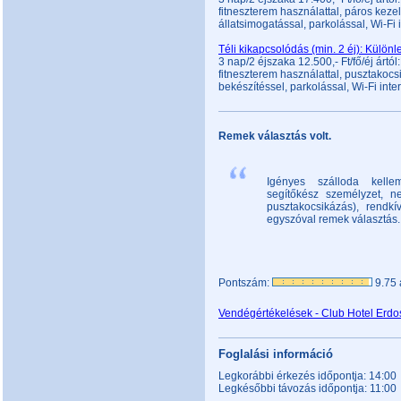
fitneszterem használattal, páros kezel
állatsimogatással, parkolással, Wi-Fi 
Téli kikapcsolódás (min. 2 éj): Külön
3 nap/2 éjszaka 12.500,- Ft/fő/éj ártól
fitneszterem használattal, pusztakocs
bekészítéssel, parkolással, Wi-Fi inte
Remek választás volt.
Igényes szálloda kelle
segítőkész személyzet, n
pusztakocsikázás), rendk
egyszóval remek választás.
Pontszám:
9.75 
Vendégértékelések - Club Hotel Erdos
Foglalási információ
Legkorábbi érkezés időpontja: 14:00
Legkésőbbi távozás időpontja: 11:00