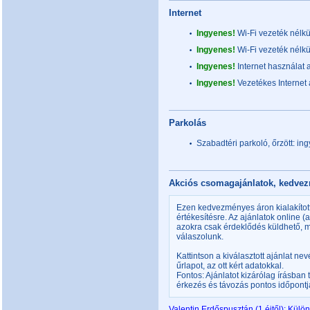
Internet
Ingyenes!
Wi-Fi vezeték nélkü
Ingyenes!
Wi-Fi vezeték nélkü
Ingyenes!
Internet használat 
Ingyenes!
Vezetékes Internet
Parkolás
Szabadtéri parkoló, őrzött: i
Akciós csomagajánlatok, kedv
Ezen kedvezményes áron kialakítot
értékesítésre. Az ajánlatok online 
azokra csak érdeklődés küldhető,
válaszolunk.
Kattintson a kiválasztott ajánlat ne
űrlapot, az ott kért adatokkal.
Fontos: Ajánlatot kizárólag írásban
érkezés és távozás pontos időpontjá
Valentin Erdőspusztán (1 éjtől): Kül