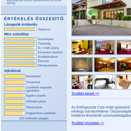
KEDVENCEK KÖZÉ: ERDőSPUSZTA CLUB
HOTEL
ÉRTÉKELÉS ÖSSZESÍTŐ
Látogatók értékelés
Általános
Mire számíthat
Személyzet
Tisztaság
Ár / érték arány
Kényelem (szoba)
Szolgáltatások
Étkezés
Elhelyezkedés
Ajánlások
Barátokkal
Csoportok
Családok nagyobb
gyerekkel
További képek >>
Egyéni utazók
Idősebb párok
Az Erdőspuszta Club Hotel gyönyörű 
Fiatal párok
mintegy hat kilométerre. Összességéb
Kisgyerekes családok
hektáros fenyőerdő szomszédságában, 
202 értékelés alapján
További részletek >>