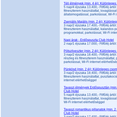
Téli élmények (min. 4 éj): Különlege
5 nap/4 éjszaka 13.400,- Ft/fő/éj ártól
fitneszterem használattal, lovaglássa
állatsimogatással, parkolással, Wi-Fi 
Zseniális Majális (min. 2 éj): Különl
3 nap/2 éjszaka 17.400,- Ft/fő/éj ártól
fitneszterem használattal, kalandos pu
programokkal, parkolással, Wi-Fi inte
Napi árak - Erdőspuszta Club Hotel
2 nap/1 éjszaka 17.000,- Ft/fő/éj ártól
Pótszilveszter (min. 2 éj): Különlege
3 nap/2 éjszaka 18.400,- Ft/fő/éj ártól:
részleg és fitneszterem használattal,
parkolással, Wi-Fi internet elérhetős
Pünkösd (min. 2 éj): Különleges csom
3 nap/2 éjszaka 18.400,- Ft/fő/éj ártól
fitneszterem használattal, pusztakocs
internet elérhetőséggel
Tavaszi élmények Erdőspusztán (min.
Club Hotel
5 nap/4 éjszaka 13.400,- Ft/fő/éj ártól
fitneszterem használattal, lovaglássa
Wi-Fi internet elérhetőséggel
Tavaszi romantikus pillanatok (min. 2
Club Hotel
3 nap/2 éjszaka 17.400,- Ft/fő/éj ártól