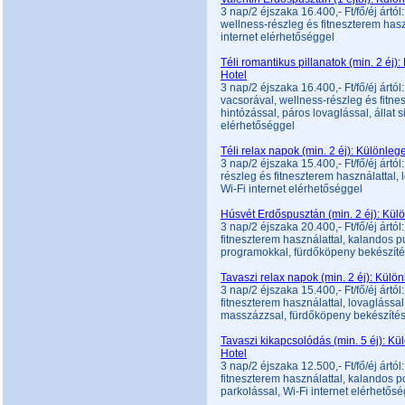
3 nap/2 éjszaka 16.400,- Ft/fő/éj ártól
wellness-részleg és fitneszterem hasz
internet elérhetőséggel
Téli romantikus pillanatok (min. 2 éj
Hotel
3 nap/2 éjszaka 16.400,- Ft/fő/éj ártó
vacsorával, wellness-részleg és fitne
hintózással, páros lovaglással, állat 
elérhetőséggel
Téli relax napok (min. 2 éj): Különle
3 nap/2 éjszaka 15.400,- Ft/fő/éj ártó
részleg és fitneszterem használattal,
Wi-Fi internet elérhetőséggel
Húsvét Erdőspusztán (min. 2 éj): Kül
3 nap/2 éjszaka 20.400,- Ft/fő/éj ártól
fitneszterem használattal, kalandos pu
programokkal, fürdőköpeny bekészítés
Tavaszi relax napok (min. 2 éj): Kül
3 nap/2 éjszaka 15.400,- Ft/fő/éj ártól
fitneszterem használattal, lovaglással
masszázzsal, fürdőköpeny bekészítéss
Tavaszi kikapcsolódás (min. 5 éj): K
Hotel
3 nap/2 éjszaka 12.500,- Ft/fő/éj ártól
fitneszterem használattal, kalandos 
parkolással, Wi-Fi internet elérhetős