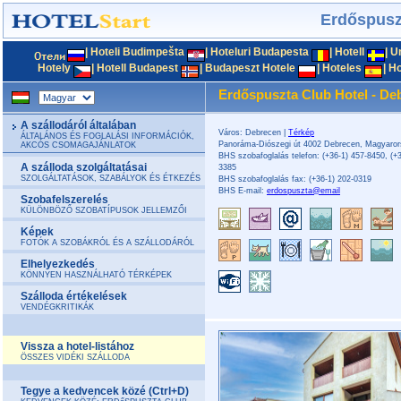
Erdőspusz
|
Hoteli Budimpešta
|
Hoteluri Budapesta
|
Hotell
|
U
Hotely
|
Hotell Budapest
|
Budapeszt Hotele
|
Hoteles
|
Ho
Erdőspuszta Club Hotel - De
A szállodáról általában
Város: Debrecen |
Térkép
ÁLTALÁNOS ÉS FOGLALÁSI INFORMÁCIÓK,
Panoráma-Diószegi út 4002 Debrecen, Magyaro
AKCÓS CSOMAGAJÁNLATOK
BHS szobafoglalás telefon: (+36-1) 457-8450, (+3
A szálloda szolgáltatásai
3385
SZOLGÁLTATÁSOK, SZABÁLYOK ÉS ÉTKEZÉS
BHS szobafoglalás fax: (+36-1) 202-0319
BHS E-mail:
erdospuszta@email
Szobafelszerelés
KÜLÖNBÖZŐ SZOBATÍPUSOK JELLEMZŐI
Képek
FOTÓK A SZOBÁKRÓL ÉS A SZÁLLODÁRÓL
Elhelyezkedés
KÖNNYEN HASZNÁLHATÓ TÉRKÉPEK
Szálloda értékelések
VENDÉGKRITIKÁK
Vissza a hotel-listához
ÖSSZES VIDÉKI SZÁLLODA
Tegye a kedvencek közé (Ctrl+D)