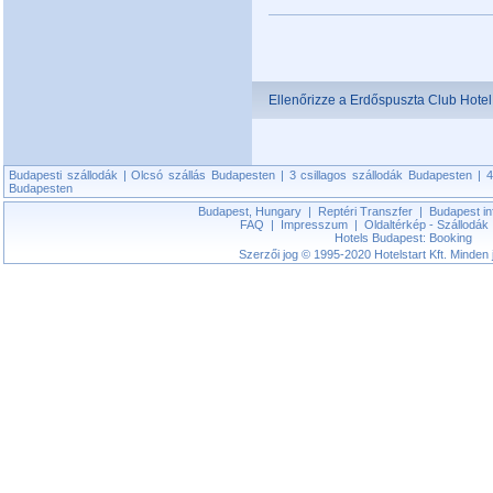
Ellenőrizze a Erdőspuszta Club Hotel 
Budapesti szállodák
|
Olcsó szállás Budapesten
|
3 csillagos szállodák Budapesten
|
4
Budapesten
Budapest, Hungary
|
Reptéri Transzfer
|
Budapest in
FAQ
|
Impresszum
|
Oldaltérkép - Szállodák
Hotels Budapest: Booking
Szerzői jog © 1995-2020 Hotelstart Kft. Minden j