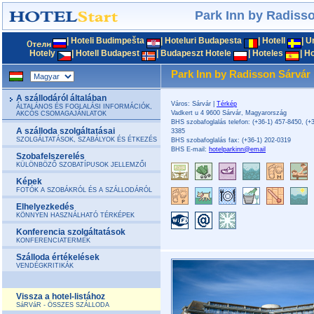
Park Inn by Radiss
|
Hoteli Budimpešta
|
Hoteluri Budapesta
|
Hotell
|
U
Hotely
|
Hotell Budapest
|
Budapeszt Hotele
|
Hoteles
|
Ho
Park Inn by Radisson Sárvár 
A szállodáról általában
Város: Sárvár |
Térkép
ÁLTALÁNOS ÉS FOGLALÁSI INFORMÁCIÓK,
Vadkert u 4 9600 Sárvár, Magyarország
AKCÓS CSOMAGAJÁNLATOK
BHS szobafoglalás telefon: (+36-1) 457-8450, (+3
A szálloda szolgáltatásai
3385
SZOLGÁLTATÁSOK, SZABÁLYOK ÉS ÉTKEZÉS
BHS szobafoglalás fax: (+36-1) 202-0319
BHS E-mail:
hotelparkinn@email
Szobafelszerelés
KÜLÖNBÖZŐ SZOBATÍPUSOK JELLEMZŐI
Képek
FOTÓK A SZOBÁKRÓL ÉS A SZÁLLODÁRÓL
Elhelyezkedés
KÖNNYEN HASZNÁLHATÓ TÉRKÉPEK
Konferencia szolgáltatások
KONFERENCIATERMEK
Szálloda értékelések
VENDÉGKRITIKÁK
Vissza a hotel-listához
SáRVáR - ÖSSZES SZÁLLODA