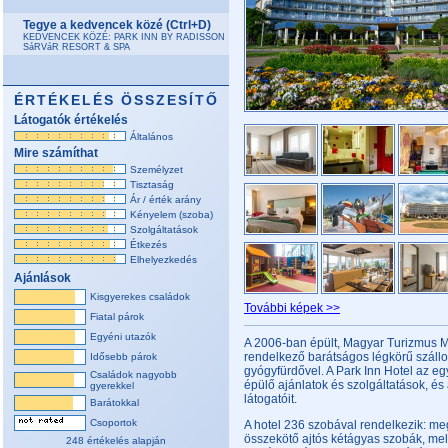
Tegye a kedvencek közé (Ctrl+D)
KEDVENCEK KÖZÉ: PARK INN BY RADISSON
SáRVáR RESORT & SPA
ÉRTÉKELÉS ÖSSZESÍTŐ
Látogatók értékelés
Általános
Mire számíthat
Személyzet
Tisztaság
Ár / érték arány
Kényelem (szoba)
Szolgáltatások
Étkezés
Elhelyezkedés
Ajánlások
Kisgyerekes családok
További képek >>
Fiatal párok
Egyéni utazók
A 2006-ban épült, Magyar Turizmus Mi
rendelkező barátságos légkörű szállo
Idősebb párok
gyógyfürdővel. A Park Inn Hotel az e
Családok nagyobb
épülő ajánlatok és szolgáltatások, és
gyerekkel
látogatóit.
Barátokkal
Csoportok
A hotel 236 szobával rendelkezik: me
összekötő ajtós kétágyas szobák, me
248 értékelés alapján