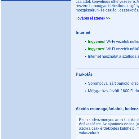
családok kényelmes elhelyezésére. A
részére babaágyat biztosítanak. Igény
mozgássérült- és családi, összekötőa
További részletek >>
Internet
Ingyenes!
Wi-Fi vezeték nélkü
Ingyenes!
Wi-Fi vezeték nélkü
Internet használat a szálloda 
Parkolás
Sorompóval zárt parkoló, őrzö
Mélygarázs, őrzött: 1600 Fori
Akciós csomagajánlatok, kedv
Ezen kedvezményes áron kialakítot
értékesítésre. Az ajánlatok online 
azokra csak érdeklődés küldhető,
válaszolunk.