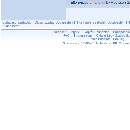
Ellenőrizze a Park Inn by Radisson S
Budapesti szállodák
|
Olcsó szállás Budapesten
|
3 csillagos szállodák Budapesten
|
4
Budapesten
Budapest, Hungary
|
Reptéri Transzfer
|
Budapest in
FAQ
|
Impresszum
|
Oldaltérkép - Szállodák
Hotels Budapest: Booking
Szerzői jog © 1995-2019 Hotelstart Kft. Minden j