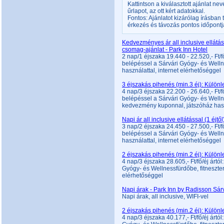
Kattintson a kiválasztott ajánlat ne
űrlapot, az ott kért adatokkal.
Fontos: Ajánlatot kizárólag írásban
érkezés és távozás pontos időpontjá
Kedvezményes ár all inclusive ellátássa
csomag-ajánlat - Park Inn Hotel
2 nap/1 éjszaka 19.440 - 22.520,- Ft/fő/
belépéssel a Sárvári Gyógy- és Welln
használattal, internet elérhetőséggel
3 éjszakás pihenés (min.3 éj): Különl
4 nap/3 éjszaka 22.200 - 26.640,- Ft/fő/
belépéssel a Sárvári Gyógy- és Welln
kedvezmény kuponnal, játszóház haszn
Napi ár all inclusive ellátással (1 éjt
3 nap/2 éjszaka 24.450 - 27.500,- Ft/fő/
belépéssel a Sárvári Gyógy- és Welln
használattal, internet elérhetőséggel
2 éjszakás pihenés (min.2 éj): Különl
4 nap/3 éjszaka 28.605,- Ft/fő/éj ártól
Gyógy- és Wellnessfürdőbe, fitneszter
elérhetőséggel
Napi árak - Park Inn by Radisson Sár
Napi árak, all inclusive, WIFI-vel
2 éjszakás pihenés (min.2 éj): Különl
4 nap/3 éjszaka 40.177,- Ft/fő/éj ártól