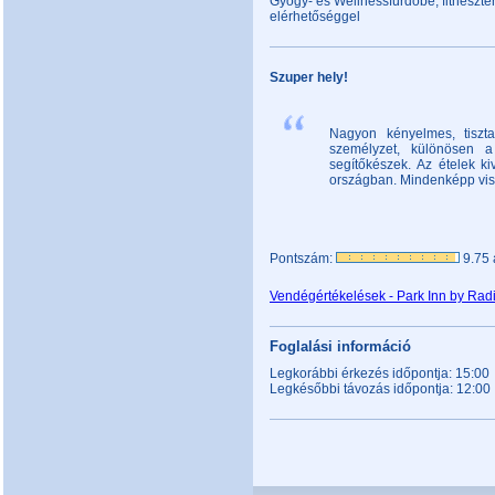
Gyógy- és Wellnessfürdőbe, fitneszter
elérhetőséggel
Szuper hely!
Nagyon kényelmes, tiszta
személyzet, különösen a
segítőkészek. Az ételek k
országban. Mindenképp vis
Pontszám:
9.75 
Vendégértékelések - Park Inn by Radi
Foglalási információ
Legkorábbi érkezés időpontja: 15:00
Legkésőbbi távozás időpontja: 12:00