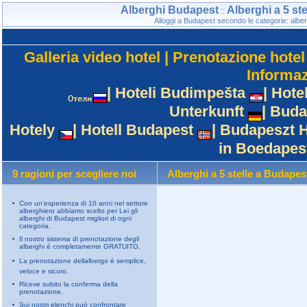
Alberghi Budapest
Alberghi a 5 st
::
Alloggi a Budapest secondo le categorie: alberg
Galleria video hotel
|
Prenotazione hotel
Informaz
|
Hoteli Budimpešta
|
Hote
Unterkunft
|
Buda
Hotely
|
Hotell Budapest
|
Budapeszt H
in Boedapes
9 ragioni per scegliere noi
Alberghi a 5 stelle a Budapes
Con un'esperienza di 10 anni nel settore
alberghiero abbiamo scelto per Lei gli
alberghi di Budapest migliori di ogni
categoria.
Il nostro sistema di prenotazione degli
alberghi é completamente GRATUITO.
La prenotazione dellalbergo é semplice,
veloce e sicuro.
Riceve subito la conferma della
prenotazione.
Sui nostri elenchi puó confrontare