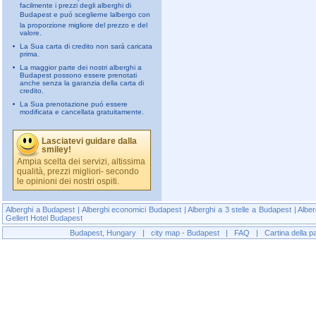
facilmente i prezzi degli alberghi di
Budapest e puó sceglierne lalbergo con
la proporzione migliore del prezzo e del
valore.
La Sua carta di credito non sará caricata
prima.
La maggior parte dei nostri alberghi a
Budapest possono essere prenotati
anche senza la garanzia della carta di
credito.
La Sua prenotazione puó essere
modificata e cancellata gratuitamente.
Lasciatevi guidare dalla
smiley!
Ampia scelta dei servizi, altissima
qualità, prezzi migliori- secondo
le opinioni dei nostri ospiti.
Alberghi a Budapest
|
Alberghi economici Budapest
|
Alberghi a 3 stelle a Budapest
|
Alber
Gellert Hotel Budapest
Budapest, Hungary
|
city map - Budapest
|
FAQ
|
Cartina della p