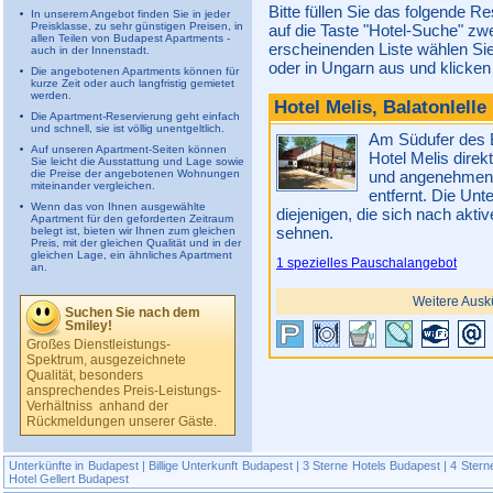
Bitte füllen Sie das folgende R
In unserem Angebot finden Sie in jeder
Preisklasse, zu sehr günstigen Preisen, in
auf die Taste "Hotel-Suche" zw
allen Teilen von Budapest Apartments -
erscheinenden Liste wählen Si
auch in der Innenstadt.
oder in Ungarn aus und klicken 
Die angebotenen Apartments können für
kurze Zeit oder auch langfristig gemietet
werden.
Hotel Melis, Balatonlelle
Die Apartment-Reservierung geht einfach
und schnell, sie ist völlig unentgeltlich.
Am Südufer des Ba
Auf unseren Apartment-Seiten können
Hotel Melis direk
Sie leicht die Ausstattung und Lage sowie
die Preise der angebotenen Wohnungen
und angenehmen 
miteinander vergleichen.
entfernt. Die Unte
Wenn das von Ihnen ausgewählte
diejenigen, die sich nach akti
Apartment für den geforderten Zeitraum
sehnen.
belegt ist, bieten wir Ihnen zum gleichen
Preis, mit der gleichen Qualität und in der
gleichen Lage, ein ähnliches Apartment
1 spezielles Pauschalangebot
an.
Weitere Ausk
Suchen Sie nach dem
Smiley!
Großes Dienstleistungs-
Spektrum, ausgezeichnete
Qualität, besonders
ansprechendes Preis-Leistungs-
Verhältniss  anhand der
Rückmeldungen unserer Gäste.
Unterkünfte in Budapest
|
Billige Unterkunft Budapest
|
3 Sterne Hotels Budapest
|
4 Stern
Hotel Gellert Budapest