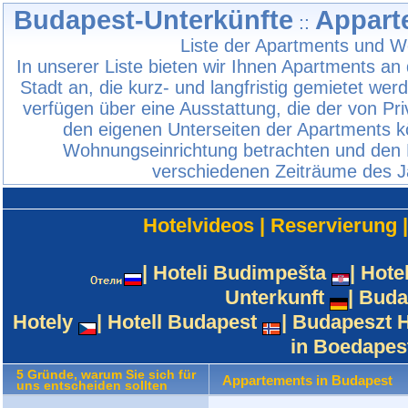
Budapest-Unterkünfte
Appart
::
Liste der Apartments und 
In unserer Liste bieten wir Ihnen Apartments an
Stadt an, die kurz- und langfristig gemietet we
verfügen über eine Ausstattung, die der von Pri
den eigenen Unterseiten der Apartments k
Wohnungseinrichtung betrachten und den P
verschiedenen Zeiträume des J
Hotelvideos
|
Reservierung
|
Hoteli Budimpešta
|
Hote
Unterkunft
|
Buda
Hotely
|
Hotell Budapest
|
Budapeszt H
in Boedapes
5 Gründe, warum Sie sich für
Appartements in Budapest
uns entscheiden sollten