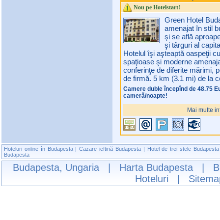
Nou pe Hotelstart!
Green Hotel Buda
amenajat în stil b
şi se află aproap
şi târguri al capi
Hotelul îşi aşteaptă oaspeţii 
spaţioase şi moderne amenajate 
conferinţe de diferite mărimi, 
de firmă. 5 km (3.1 mi) de la c
Camere duble începînd de 48.75 E
cameră/noapte!
Mai multe in
Hoteluri online în Budapesta
|
Cazare ieftină Budapesta
|
Hotel de trei stele Budapesta
Budapesta
Budapesta, Ungaria
|
Harta Budapesta
|
B
Hoteluri
|
Sitema