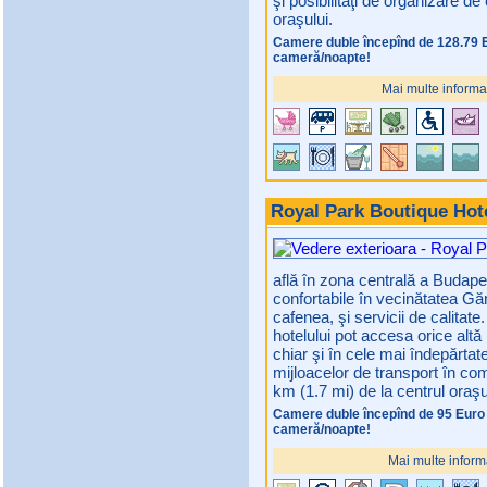
şi posibilităţi de organizare de
oraşului.
Camere duble începînd de 128.79 
cameră/noapte!
Mai multe informaţ
Royal Park Boutique Hot
află în zona centrală a Budapes
confortabile în vecinătatea Găr
cafenea, şi servicii de calitate
hotelului pot accesa orice altă
chiar şi în cele mai îndepărtate
mijloacelor de transport în co
km (1.7 mi) de la centrul oraşu
Camere duble începînd de 95 Euro
cameră/noapte!
Mai multe inform