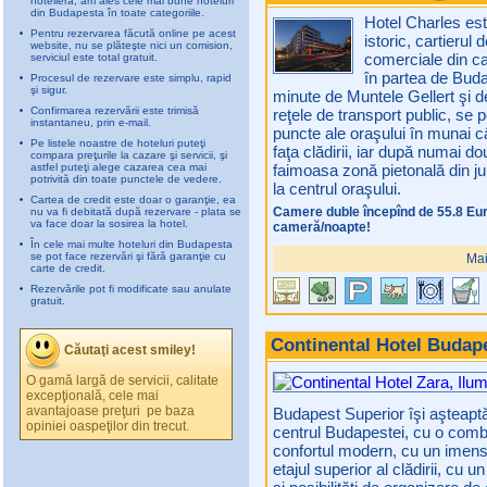
hotelieră, am ales cele mai bune hoteluri
din Budapesta în toate categoriile.
Hotel Charles este
Pentru rezervarea făcută online pe acest
istoric, cartierul d
website, nu se plăteşte nici un comision,
comerciale din ca
serviciul este total gratuit.
în partea de Buda
Procesul de rezervare este simplu, rapid
şi sigur.
minute de Muntele Gellert şi d
Confirmarea rezervării este trimisă
reţele de transport public, se 
instantaneu, prin e-mail.
puncte ale oraşului în munai c
Pe listele noastre de hoteluri puteţi
faţa clădirii, iar după numai d
compara preţurile la cazare şi servicii, şi
astfel puteţi alege cazarea cea mai
faimoasa zonă pietonală din jur
potrivită din toate punctele de vedere.
la centrul oraşului.
Cartea de credit este doar o garanţie, ea
Camere duble începînd de 55.8 Eu
nu va fi debitată după rezervare - plata se
va face doar la sosirea la hotel.
cameră/noapte!
În cele mai multe hoteluri din Budapesta
se pot face rezervări şi fără garanţie cu
Mai
carte de credit.
Rezervările pot fi modificate sau anulate
gratuit.
Continental Hotel Budap
Căutaţi acest smiley!
O gamă largă de servicii, calitate
excepţională, cele mai
avantajoase preţuri  pe baza
Budapest Superior îşi aşteaptă 
opiniei oaspeţilor din trecut.
centrul Budapestei, cu o combin
confortul modern, cu un imens c
etajul superior al clădirii, cu 