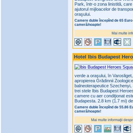
Park, într-o zona linistită, ca
ajutorul mijloacelor de transpo
oraşului.
Camere duble începînd de 65 Euro
cameră/noapte!
Mai multe inf
Hotel Ibis Budapest Her
verde a oraşului, în Varosliget
apropierea Grădinnii Zoologice, 
balneoterapeutice Szechenyi, a 
trei stele Ibis Budapest Heroe
camere cu aer condiţionat este
Budapesta. 2.8 km (1.7 mi) de 
Camere duble începînd de 55.86 E
cameră/noapte!
Mai multe informaţii despr