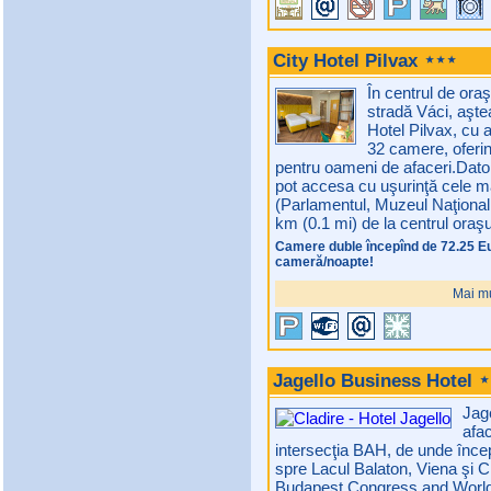
City Hotel Pilvax
În centrul de ora
stradă Váci, aşte
Hotel Pilvax, cu 
32 camere, oferind
pentru oameni de afaceri.Dator
pot accesa cu uşurinţă cele mai
(Parlamentul, Muzeul Naţional
km (0.1 mi) de la centrul oraşu
Camere duble începînd de 72.25 E
cameră/noapte!
Mai mu
Jagello Business Hotel
Jag
afac
intersecţia BAH, de unde înce
spre Lacul Balaton, Viena şi Cr
Budapest Congress and World 