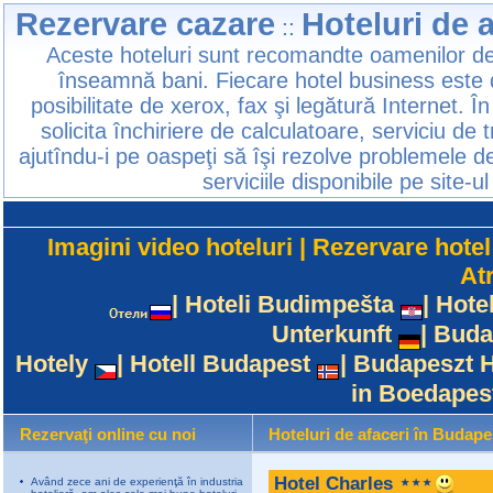
Rezervare cazare
Hoteluri de 
::
Aceste hoteluri sunt recomandte oamenilor de 
înseamnă bani. Fiecare hotel business este d
posibilitate de xerox, fax şi legătură Internet. Î
solicita închiriere de calculatoare, serviciu de
ajutîndu-i pe oaspeţi să îşi rezolve problemele de 
serviciile disponibile pe site-ul 
Imagini video hoteluri
|
Rezervare hotel
Atr
|
Hoteli Budimpešta
|
Hote
Unterkunft
|
Buda
Hotely
|
Hotell Budapest
|
Budapeszt H
in Boedapes
Rezervaţi online cu noi
Hoteluri de afaceri în Budape
Hotel Charles
Având zece ani de experienţă în industria