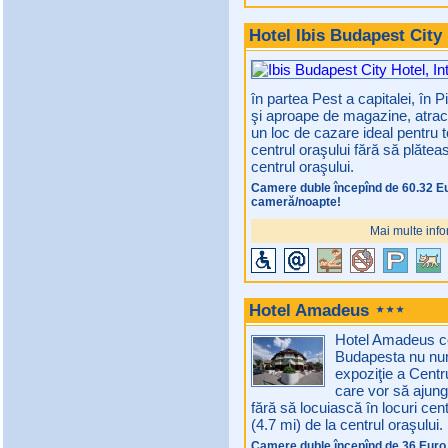
Hotel Ibis Budapest City
în partea Pest a capitalei, în 
şi aproape de magazine, atracţii
un loc de cazare ideal pentru t
centrul oraşului fără să plătea
centrul oraşului.
Camere duble începînd de 60.32 E
cameră/noapte!
Mai multe info
Hotel Amadeus
Hotel Amadeus co
Budapesta nu num
expoziţie a Centr
care vor să ajung
fără să locuiască în locuri ce
(4.7 mi) de la centrul oraşului.
Camere duble începînd de 36 Euro