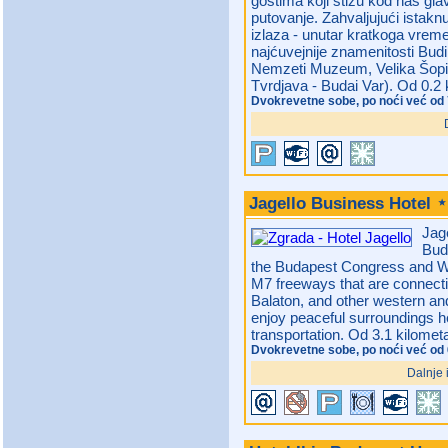
gostima koji stižu kod naš glav
putovanje. Zahvaljujući istak
izlaza - unutar kratkoga vrem
najćuvejnije znamenitosti Bud
Nemzeti Muzeum, Velika Šopi
Tvrdjava - Budai Var).
Od 0.2 
Dvokrevetne sobe, po noći već od 
Jagello Business Hotel
Jage
Buda
the Budapest Congress and Wo
M7 freeways that are connecti
Balaton, and other western an
enjoy peaceful surroundings he
transportation. Od 3.1 kilomet
Dvokrevetne sobe, po noći već od
Dalnje 