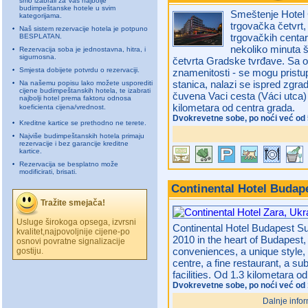
smo izabrali za Vas najbolje
budimpeštanske hotele u svim
Smeštenje Hotel C
kategorijama.
trgovačka četvrt, 
Naš sistem rezervacije hotela je potpuno
trgovačkih centar
BESPLATAN.
nekoliko minuta š
Rezervacija soba je jednostavna, hitra, i
sigurnosna.
četvrta Gradske tvrđave. Sa 
Smjesta dobijete potvrdu o rezervaciji.
znamenitosti - se mogu pristup
stanica, nalazi se ispred zgra
Na našemu popisu lako možete usporediti
cijene budimpeštanskih hotela, te izabrati
čuvena Vaci cesta (Váci utca)
najbolji hotel prema faktoru odnosa
kilometara od centra grada.
koeficienta cijena/vrednost.
Dvokrevetne sobe, po noći već od 
Kreditne kartice se prethodno ne terete.
Najviše budimpeštanskih hotela primaju
rezervacije i bez garancije kreditne
kartice.
Rezervacija se besplatno može
modificirati, brisati.
Continental Hotel Budap
Tražite smejača!
Usluge širokoga opsega, izvrsni
Continental Hotel Budapest S
kvalitet,najpovoljnije cijene-po
2010 in the heart of Budapest,
osnovi povratne signalizacije
conveniences, a unique style, 
gostiju.
centre, a fine restaurant, a 
facilities. Od 1.3 kilometara o
Dvokrevetne sobe, po noći već od
Dalnje infor