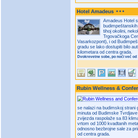
Hotel Amadeus
Amadeus Hotel se
budimpeštanskih 
tihoj okolini, ne
Trgovačkoga Cen
Vasarkozpont), i od Budimpe
gradu se lako dostupiti bilo 
kilometara od centra grada.
Dvokrevetne sobe, po noći već od
Rubin Wellness & Confe
se nalazi na budimskoj strani 
minuta od Budimske Tvrdjave (
zvijezda raspolaže sa 83 klima
vrtom od 1000 kvadtanih metar
odnosno bezbrojne sale za pri
od centra grada.