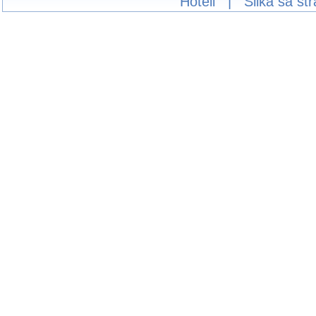
Hoteli
|
Slika sa st