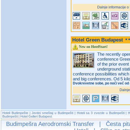
Dalnje informacije o
Hotel Green Budapest
New on HotelStart!
The recently open
conference Green 
of the prior event
underground stat
conference possibilities which
and big conferences. Od 5 kil
Dvokrevetne sobe, po noći već od 
Dalnje
Hoteli Budimpešte
|
Jevtini smeštaj u Budimpešti
|
Hoteli sa 3 zvezde u Budimpešti
|
H
Budimpešti
|
Hotel Gellert Budapest
Budimpešra Aerodromski Transfer
|
Česta pit