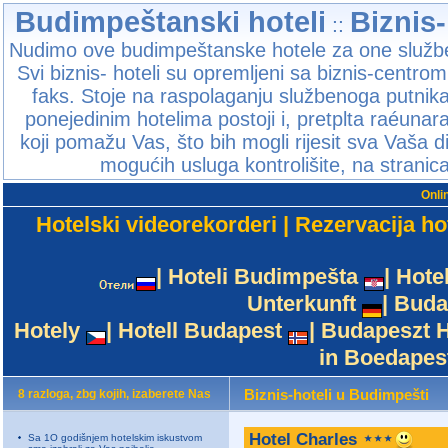
Budimpeštanski hoteli
Biznis
::
Nudimo ove budimpeštanske hotele za one službe
Svi biznis- hoteli su opremljeni sa biznis-centr
faks. Stoje na raspolaganju službenoga putnika,
ponejedinim hotelima postoji i, pretplta raéunar
koji pomažu Vas, što bih mogli rijesit sva Vaša di
mogućih usluga kontrolišite, na stranic
Onli
Hotelski videorekorderi
|
Rezervacija ho
|
Hoteli Budimpešta
|
Hote
Unterkunft
|
Buda
Hotely
|
Hotell Budapest
|
Budapeszt H
in Boedapes
Biznis-hoteli u Budimpešti
8 razloga, zbg kojih, izaberete Nas
Hotel Charles
Sa 1O godišnjem hotelskim iskustvom