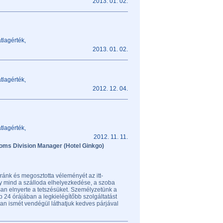
2013. 01. 02.
tlagérték,
2013. 01. 02.
tlagérték,
2012. 12. 04.
tlagérték,
2012. 11. 11.
oms Division Manager (Hotel Ginkgo)
ránk és megosztotta véleményét az itt-
gy mind a szálloda elhelyezkedése, a szoba
n elnyerte a tetszésüket. Személyzetünk a
p 24 órájában a legkielégítőbb szolgáltatást
n ismét vendégül láthatjuk kedves párjával