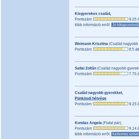
Kisgyerekes család,
Pontszám:
9.25 á
több információ erről:
Jo kikapcsolod
Weimann Krisztina
(Család nagyobb 
Pontszám:
8.5 át
Sallai Zoltán
(Család nagyobb gyerekk
Pontszám:
7.75 á
Család nagyobb gyerekkel,
Pünkösdi hétvége
Pontszám:
9.25 á
Kondas Angela
(Fiatal pár),
Pontszám:
9.14 á
több információ erről:
Kellemes szilve