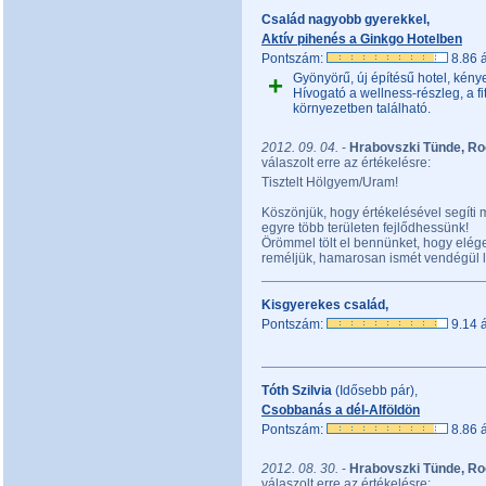
Család nagyobb gyerekkel,
Aktív pihenés a Ginkgo Hotelben
Pontszám:
8.86 á
+
Gyönyörű, új építésű hotel, kény
Hívogató a wellness-részleg, a f
környezetben található.
2012. 09. 04.
-
Hrabovszki Tünde, Ro
válaszolt erre az értékelésre:
Tisztelt Hölgyem/Uram!
Köszönjük, hogy értékelésével segíti
egyre több területen fejlődhessünk!
Örömmel tölt el bennünket, hogy eléged
reméljük, hamarosan ismét vendégül l
Kisgyerekes család,
Pontszám:
9.14 á
Tóth Szilvia
(Idősebb pár),
Csobbanás a dél-Alföldön
Pontszám:
8.86 á
2012. 08. 30.
-
Hrabovszki Tünde, Ro
válaszolt erre az értékelésre: