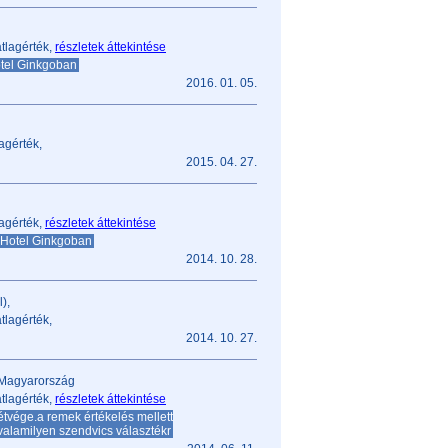
tlagérték,
részletek áttekintése
tel Ginkgoban
2016. 01. 05.
agérték,
2015. 04. 27.
agérték,
részletek áttekintése
 Hotel Ginkgoban
2014. 10. 28.
),
tlagérték,
2014. 10. 27.
 Magyarország
tlagérték,
részletek áttekintése
tvége.a remek értékelés mellett
alamilyen szendvics választékr