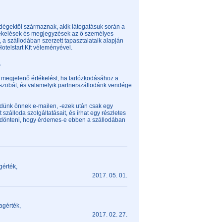
dégektől származnak, akik látogatásuk során a
rtékelések és megjegyzések az ő személyes
, a szállodában szerzett tapasztalataik alapján
Hotelstart Kft véleményével.
?
 megjelenő értékelést, ha tartózkodásához a
t szobát, és valamelyik partnerszállodánk vendége
üldünk önnek e-mailen, -ezek után csak egy
t szálloda szolgáltatásait, és írhat egy részletes
eldönteni, hogy érdemes-e ebben a szállodában
gérték,
2017. 05. 01.
agérték,
2017. 02. 27.