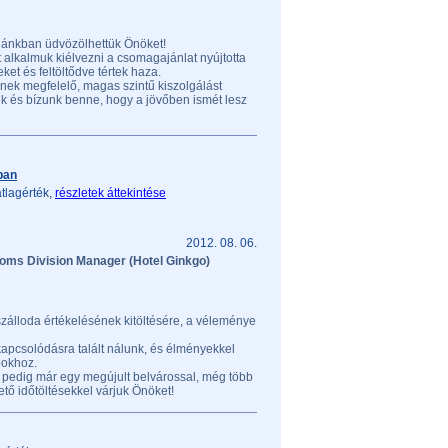
dánkban üdvözölhettük Önöket!
lt alkalmuk kiélvezni a csomagajánlat nyújtotta
et és feltöltődve tértek haza.
ek megfelelő, magas szintű kiszolgálást
 és bízunk benne, hogy a jövőben ismét lesz
ban
tlagérték,
részletek áttekintése
2012. 08. 06.
oms Division Manager (Hotel Ginkgo)
zálloda értékelésének kitöltésére, a véleménye
kapcsolódásra talált nálunk, és élményekkel
pokhoz.
 pedig már egy megújult belvárossal, még több
tő időtöltésekkel várjuk Önöket!