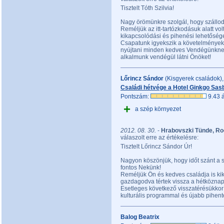
Tisztelt Tóth Szilvia!
Nagy örömünkre szolgál, hogy szállo
Reméljük az itt-tartózkodásuk alatt vo
kikapcsolódási és pihenési lehetőségek
Csapatunk igyekszik a követelményekn
nyújtani minden kedves Vendégünknek
alkalmunk vendégül látni Önöket!
Lőrincz Sándor
(Kisgyerek családok),
Családi hétvége a Hotel Ginkgo Sas
Pontszám:
9.43 á
+
a szép környezet
2012. 08. 30.
-
Hrabovszki Tünde, Ro
válaszolt erre az értékelésre:
Tisztelt Lőrincz Sándor Úr!
Nagyon köszönjük, hogy időt szánt a s
fontos Nekünk!
Reméljük Ön és kedves családja is ki
gazdagodva tértek vissza a hétközna
Esetleges következő visszatérésükkor
kulturális programmal és újabb pihente
Balog Beatrix