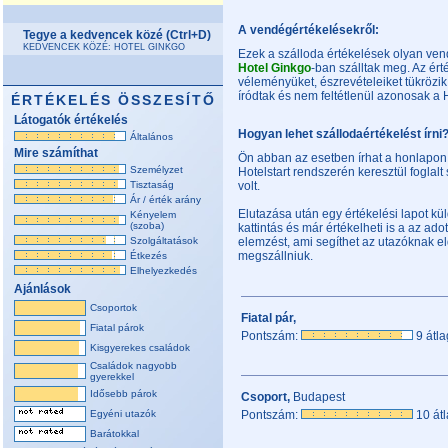
A vendégértékelésekről:
Tegye a kedvencek közé (Ctrl+D)
KEDVENCEK KÖZÉ: HOTEL GINKGO
Ezek a szálloda értékelések olyan ven
Hotel Ginkgo
-ban szálltak meg. Az é
véleményüket, észrevételeiket tükrözik
íródtak és nem feltétlenül azonosak a 
ÉRTÉKELÉS ÖSSZESÍTŐ
Látogatók értékelés
Hogyan lehet szállodaértékelést írni
Általános
Mire számíthat
Ön abban az esetben írhat a honlapon
Személyzet
Hotelstart rendszerén keresztül foglal
Tisztaság
volt.
Ár / érték arány
Elutazása után egy értékelési lapot k
Kényelem
(szoba)
kattintás és már értékelheti is a az adot
Szolgáltatások
elemzést, ami segíthet az utazóknak 
megszállniuk.
Étkezés
Elhelyezkedés
Ajánlások
Csoportok
Fiatal pár,
Fiatal párok
Pontszám:
9 átla
Kisgyerekes családok
Családok nagyobb
gyerekkel
Idősebb párok
Csoport,
Budapest
Egyéni utazók
Pontszám:
10 átl
Barátokkal