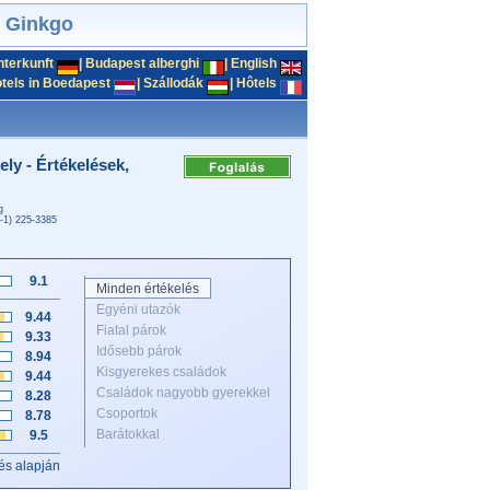
l Ginkgo
nterkunft
|
Budapest alberghi
|
English
tels in Boedapest
|
Szállodák
|
Hôtels
y - Értékelések,
g
6-1) 225-3385
9.1
Minden értékelés
Egyéni utazók
9.44
Fiatal párok
9.33
Idősebb párok
8.94
Kisgyerekes családok
9.44
Családok nagyobb gyerekkel
8.28
Csoportok
8.78
Barátokkal
9.5
és alapján