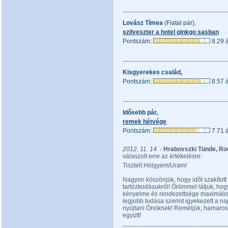
Lovász Tímea
(Fiatal pár),
szilveszter a hotel ginkgo sasban
Pontszám:
8.29 á
Kisgyerekes család,
Pontszám:
8.57 á
Idősebb pár,
remek hétvége
Pontszám:
7.71 á
2012. 11. 14.
-
Hrabovszki Tünde, Ro
válaszolt erre az értékelésre:
Tisztelt Hölgyem/Uram!
Nagyon köszönjük, hogy időt szakított 
tartózkodásukról! Örömmel látjuk, ho
kényelme és rendezettsége maximálisa
legjobb tudása szerint igyekezett a na
nyújtani Önöknek! Reméljük, hamarosa
együtt!