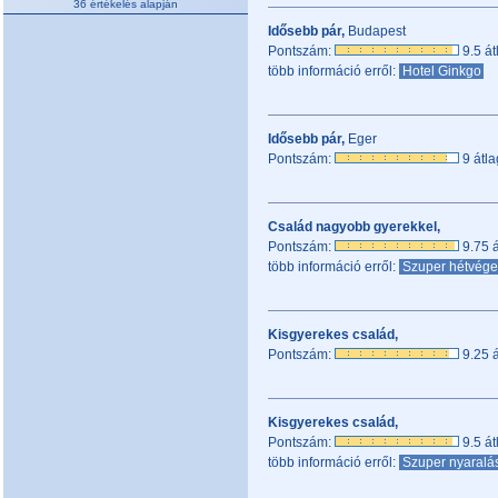
36 értékelés alapján
Idősebb pár,
Budapest
Pontszám:
9.5 át
több információ erről:
Hotel Ginkgo
Idősebb pár,
Eger
Pontszám:
9 átla
Család nagyobb gyerekkel,
Pontszám:
9.75 á
több információ erről:
Szuper hétvége
Kisgyerekes család,
Pontszám:
9.25 á
Kisgyerekes család,
Pontszám:
9.5 át
több információ erről:
Szuper nyaralá