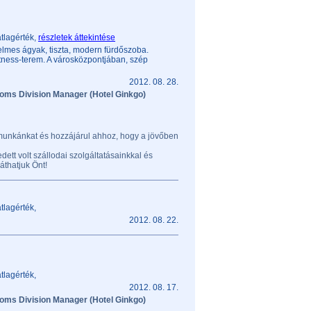
tlagérték,
részletek áttekintése
elmes ágyak, tiszta, modern fürdőszoba.
itness-terem. A városközpontjában, szép
2012. 08. 28.
oms Division Manager (Hotel Ginkgo)
 munkánkat és hozzájárul ahhoz, hogy a jövőben
ett volt szállodai szolgáltatásainkkal és
áthatjuk Önt!
tlagérték,
2012. 08. 22.
tlagérték,
2012. 08. 17.
oms Division Manager (Hotel Ginkgo)