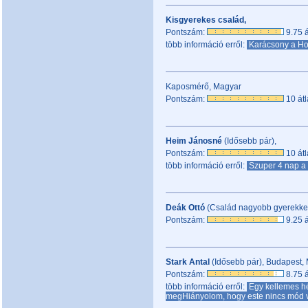
Kisgyerekes család,
Pontszám:
9.75 á
több információ erről:
Karácsony a Ho
Kaposmérő, Magyar
Pontszám:
10 átl
Heim Jánosné
(Idősebb pár),
Pontszám:
10 átl
több információ erről:
Szuper 4 nap a
Deák Ottó
(Család nagyobb gyerekkel
Pontszám:
9.25 á
Stark Antal
(Idősebb pár), Budapest,
Pontszám:
8.75 á
több információ erről:
Egy kellemes hé
megHiányolom, hogy este nincs mód v