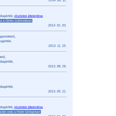
2014. 06. 11.
tlagérték,
részletek áttekintése
ás a Ginko szállodában
2014. 01. 03.
gyerekkel),
lagérték,
2013. 11. 25.
el),
tlagérték,
2013. 08. 29.
tlagérték,
2013. 05. 21.
tlagérték,
részletek áttekintése
szter este a Hotel Ginkgoban