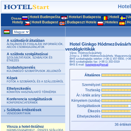
Hote
|
Hoteli Budimpešta
|
Hoteluri Budapesta
|
Hotell
|
U
Hotely
|
Hotell Budapest
|
Budapeszt Hotele
|
Hoteles
|
Ho
A szállodáról általában
Hotel Ginkgo Hódmezôvásárhel
ÁLTALÁNOS ÉS FOGLALÁSI INFORMÁCIÓK,
AKCÓS CSOMAGAJÁNLATOK
vendégkritikák
Város: Hódmezôvásárhely
A szálloda szolgáltatásai
Zrínyi u. 2 6800 Hódmezôvásárhely, Magyarorszá
SZOLGÁLTATÁSOK, SZABÁLYOK ÉS
BHS szobafoglalás telefon: (+36-1) 457-8450, (+3
ÉTKEZÉS
BHS szobafoglalás fax: (+36-1) 202-0319
BHS E-mail:
hotelginkgo@email
Szobafelszerelés
KÜLÖNBÖZŐ SZOBATÍPUSOK JELLEMZŐI
Általános
Képek
FOTÓK A SZOBÁKRÓL ÉS A SZÁLLODÁRÓL
Személyzet
Elhelyezkedés
Tisztaság
KÖNNYEN HASZNÁLHATÓ TÉRKÉPEK
Ár / érték arány
Konferencia szolgáltatások
Kényelem (szoba)
KONFERENCIATERMEK
Szolgáltatások
Szálloda értékelések
Étkezés
VENDÉGKRITIKÁK
Elhelyezkedés
36 értékel
Vissza a hotel-listához
HóDMEZôVáSáRHELY - ÖSSZES SZÁLLODA