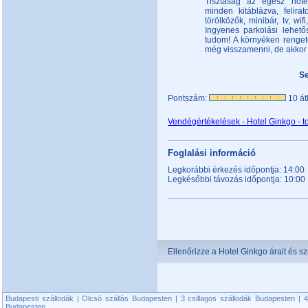
Tisztaság az egész hotel
minden kitáblázva, felirato
törölközők, minibár, tv, wif
Ingyenes parkolási lehető
tudom! A környéken renge
még visszamenni, de akkor 
Se
Pontszám:
10 át
Vendégértékelések - Hotel Ginkgo - t
Foglalási információ
Legkorábbi érkezés időpontja: 14:00
Legkésőbbi távozás időpontja: 10:00
Ellenőrizze a Hotel Ginkgo árait és s
Budapesti szállodák
|
Olcsó szállás Budapesten
|
3 csillagos szállodák Budapesten
|
4
Budapesten