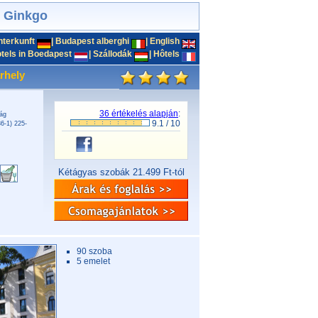
l Ginkgo
nterkunft
|
Budapest alberghi
|
English
tels in Boedapest
|
Szállodák
|
Hôtels
rhely
36
értékelés alapján
:
ág
9.1
/
10
6-1) 225-
Kétágyas szobák 21.499 Ft-tól
90 szoba
5 emelet