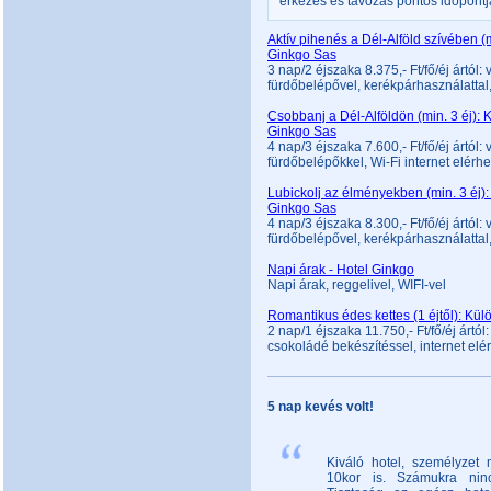
érkezés és távozás pontos időpontjá
Aktív pihenés a Dél-Alföld szívében (
Ginkgo Sas
3 nap/2 éjszaka 8.375,- Ft/fő/éj ártól: 
fürdőbelépővel, kerékpárhasználattal,
Csobbanj a Dél-Alföldön (min. 3 éj):
Ginkgo Sas
4 nap/3 éjszaka 7.600,- Ft/fő/éj ártól: 
fürdőbelépőkkel, Wi-Fi internet elérh
Lubickolj az élményekben (min. 3 éj)
Ginkgo Sas
4 nap/3 éjszaka 8.300,- Ft/fő/éj ártól: 
fürdőbelépővel, kerékpárhasználattal,
Napi árak - Hotel Ginkgo
Napi árak, reggelivel, WIFI-vel
Romantikus édes kettes (1 éjtől): Kü
2 nap/1 éjszaka 11.750,- Ft/fő/éj ártól
csokoládé bekészítéssel, internet el
5 nap kevés volt!
Kiváló hotel, személyzet
10kor is. Számukra ninc