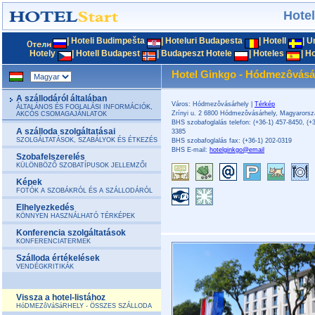
Hote
|
Hoteli Budimpešta
|
Hoteluri Budapesta
|
Hotell
|
U
Hotely
|
Hotell Budapest
|
Budapeszt Hotele
|
Hoteles
|
Ho
Hotel Ginkgo - Hódmezôvásá
A szállodáról általában
Város: Hódmezôvásárhely |
Térkép
ÁLTALÁNOS ÉS FOGLALÁSI INFORMÁCIÓK,
Zrínyi u. 2 6800 Hódmezôvásárhely, Magyarorsz
AKCÓS CSOMAGAJÁNLATOK
BHS szobafoglalás telefon: (+36-1) 457-8450, (+3
A szálloda szolgáltatásai
3385
SZOLGÁLTATÁSOK, SZABÁLYOK ÉS ÉTKEZÉS
BHS szobafoglalás fax: (+36-1) 202-0319
BHS E-mail:
hotelginkgo@email
Szobafelszerelés
KÜLÖNBÖZŐ SZOBATÍPUSOK JELLEMZŐI
Képek
FOTÓK A SZOBÁKRÓL ÉS A SZÁLLODÁRÓL
Elhelyezkedés
KÖNNYEN HASZNÁLHATÓ TÉRKÉPEK
Konferencia szolgáltatások
KONFERENCIATERMEK
Szálloda értékelések
VENDÉGKRITIKÁK
Vissza a hotel-listához
HóDMEZôVáSáRHELY - ÖSSZES SZÁLLODA