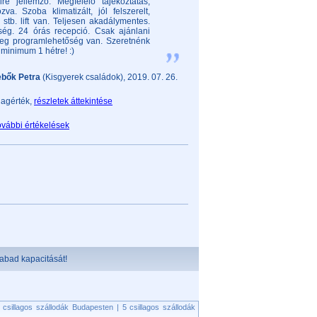
re jellemző. Megfelelő tájékoztatás,
zva. Szoba klimatizált, jól felszerelt,
i, stb. lift van. Teljesen akadálymentes.
ség. 24 órás recepció. Csak ajánlani
teg programlehetőség van. Szeretnénk
minimum 1 hétre! :)
bők Petra
(Kisgyerek családok), 2019. 07. 26.
lagérték,
részletek áttekintése
ovábbi értékelések
zabad kapacitását!
 csillagos szállodák Budapesten
|
5 csillagos szállodák