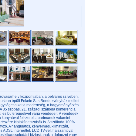
ővásárhely központjában, a belváros szívében,
stílusban épült Fekete Sas Rendezvényház mellett
 egységet alkot a modernség, a hagyományőrzés
A 85 szobás, 21. századi szálloda konferencia
l és büféreggelivel várja vendégeit. A vendégek
a konyhával felszerelt apartmanok valamint
észére kialakított szobák is. A szálloda 100%-
zó. A hangulatos, kényelmes, klimatizált,
nes ADSL internettel, LCD TV-vel, hajszárítóval
es kikapcsolódást biztosítanak a dolgozni vagy