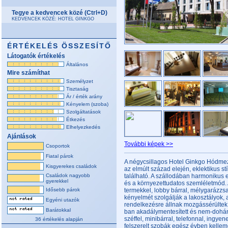
Tegye a kedvencek közé (Ctrl+D)
KEDVENCEK KÖZÉ: HOTEL GINKGO
ÉRTÉKELÉS ÖSSZESÍTŐ
Látogatók értékelés
Általános
Mire számíthat
Személyzet
Tisztaság
Ár / érték arány
Kényelem (szoba)
Szolgáltatások
Étkezés
Elhelyezkedés
Ajánlások
További képek >>
Csoportok
Fiatal párok
A négycsillagos Hotel Ginkgo Hódmez
Kisgyerekes családok
az elmúlt század elején, eklektikus 
Családok nagyobb
található. A szállodában harmonikus
gyerekkel
és a környezettudatos szemléletmód. 
Idősebb párok
termekkel, lobby bárral, mélygarázzsa
kényelmét szolgálják a lakosztályok, 
Egyéni utazók
rendelkezésre állnak mozgássérültek r
Barátokkal
ban akadálymentesített és nem-dohány
széffel, minibárral, telefonnal, ingye
36 értékelés alapján
felszerelt szobák egész évben kellem