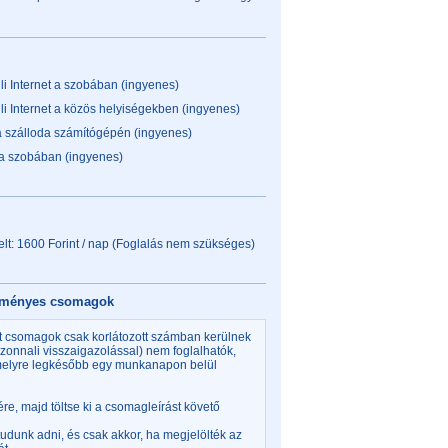
li Internet a szobában (ingyenes)
li Internet a közös helyiségekben (ingyenes)
a szálloda számítógépén (ingyenes)
 a szobában (ingyenes)
lt: 1600 Forint / nap (Foglalás nem szükséges)
ezményes csomagok
t csomagok csak korlátozott számban kerülnek
(azonnali visszaigazolással) nem foglalhatók,
 melyre legkésőbb egy munkanapon belül
vére, majd töltse ki a csomagleírást követő
 tudunk adni, és csak akkor, ha megjelölték az