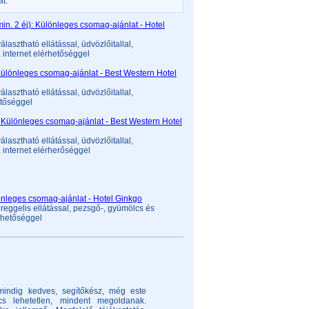
t.
min. 2 éj): Különleges csomag-ajánlat - Hotel
választható ellátással, üdvözlőitallal,
 internet elérhetőséggel
 Különleges csomag-ajánlat - Best Western Hotel
választható ellátással, üdvözlőitallal,
etőséggel
: Különleges csomag-ajánlat - Best Western Hotel
választható ellátással, üdvözlőitallal,
 internet elérherőséggel
lönleges csomag-ajánlat - Hotel Ginkgo
: reggelis ellátással, pezsgő-, gyümölcs és
érhetőséggel
 mindig kedves, segítőkész, még este
s lehetetlen, mindent megoldanak.