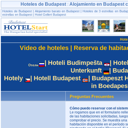
Hoteles de Budapest
Alojamiento en Budapest co
::
Hoteles de Budapest
|
Alojamiento barato en Budapest
|
Hoteles de 3 estrellas en Buda
estrellas en Budapest
|
Hotel Gellert Budapest
Hote
Video de hoteles
|
Reserva de habita
|
Hoteli Budimpešta
|
Hote
Unterkunft
|
Buda
Hotely
|
Hotell Budapest
|
Budapeszt H
in Boedapes
Preguntas Frecuentes
Cómo puedo reservar con el sistem
Le rogamos que en el formulario relle
de las habitaciones solicitadas, lueg
comprobar el precio. Se muestra una 
habitación disponible en el período so