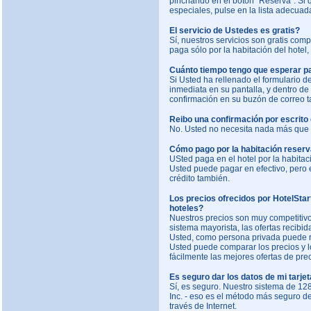
pinchando en el botón "Reserva". Si q
especiales, pulse en la lista adecuad
El servicio de Ustedes es gratis?
Sí, nuestros servicios son gratis co
paga sólo por la habitación del hotel,
Cuánto tiempo tengo que esperar pa
Si Usted ha rellenado el formulario d
inmediata en su pantalla, y dentro d
confirmación en su buzón de correo 
Reibo una confirmación por escrito 
No. Usted no necesita nada más que l
Cómo pago por la habitación reser
USted paga en el hotel por la habitació
Usted puede pagar en efectivo, pero e
crédito también.
Los precios ofrecidos por HotelSta
hoteles?
Nuestros precios son muy competitiv
sistema mayorista, las ofertas recibi
Usted, como persona privada puede rec
Usted puede comparar los precios y lo
fácilmente las mejores ofertas de prec
Es seguro dar los datos de mi tarjet
Sí, es seguro. Nuestro sistema de 128
Inc. - eso es el método más seguro de 
través de Internet.