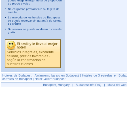
puede elegir el mejor hotel de proporción
de precio y valor.
No cargamos previamente su tarjeta de
crédito
La mayoría de los hoteles de Budapest
se puede reservar sin garantía de tarjeta
de crédito
Su reserva se puede modificar o cancelar
gratis
El smiley le lleva al mejor
hotel!
Servicios integrales, excelente
calidad, precios favorables -
según la confirmación de
nuestros clientes.
Hoteles de Budapest
|
Alojamiento barato en Budapest
|
Hoteles de 3 estrellas en Buda
estrellas en Budapest
|
Hotel Gellert Budapest
Budapest, Hungary
|
Budapest info
FAQ
|
Mapa del web 