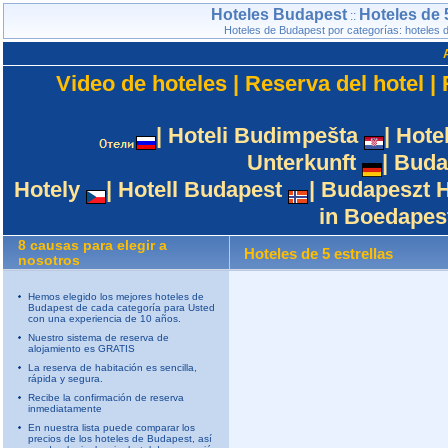
Hoteles Budapest
Hoteles de 5
::
Hoteles de Budapest por categorías: hoteles d
Video de hoteles
|
Reserva del hotel
|
|
Hoteli Budimpešta
|
Hote
Unterkunft
|
Buda
Hotely
|
Hotell Budapest
|
Budapeszt H
in Boedapes
8 causas para elegir a
Hoteles de 5 estrellas
nosotros
Hemos elegido los mejores hoteles de
Budapest de cada categoría para Usted
con una experiencia de 10 años.
Nuestro sistema de reserva de
alojamiento es GRATIS
La reserva de habitación es sencilla,
rápida y segura.
Recibe la confirmación de reserva
inmediatamente
En nuestra lista puede comparar los
precios de los hoteles de Budapest, así