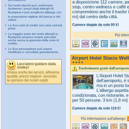
a disposizione 112 camere, pa
Sui nostri elenchi puó confrontare
stop, centro wellness e caffè 
facilmente i prezzi degli alberghi di
comprendono anche il trasfer in
Budapest e puó sceglierne lalbergo con
mi) dal centro della cittá.
la proporzione migliore del prezzo e del
valore.
Camere doppie da solo 95 €!
La Sua carta di credito non sará caricata
prima.
La maggior parte dei nostri alberghi a
Piú infor
Budapest possono essere prenotati
anche senza la garanzia della carta di
credito.
La Sua prenotazione puó essere
modificata e cancellata gratuitamente.
Airport Hotel Stacio We
Lasciatevi guidare dalla
smiley!
Trasferimento gratis dall'aeroport
Ampia scelta dei servizi, altissima
L'Airport Hotel St
qualità, prezzi migliori- secondo
dell'aeroporto, è 
le opinioni dei nostri ospiti.
ma in un posto lon
L'albergo aspetta 
condizionata, con ristorante, e
per 50 persone. 3 km (1.8 mi) d
Camere doppie da solo 119 €!
Piú informazioni sull'albergo: