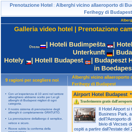
Prenotazione Hotel
Alberghi vicino allaeroporto di Bu
::
Ferihegy di Budapest
Alberg
Galleria video hotel
|
Prenotazione ca
|
Hoteli Budimpešta
|
Hote
Unterkunft
|
Buda
Hotely
|
Hotell Budapest
|
Budapeszt H
in Boedapes
Alberghi vicino allaeroporto 
9 ragioni per scegliere noi
Ferihegy di Budapest
Airport Hotel Budapest
Con un'esperienza di 10 anni nel settore
alberghiero abbiamo scelto per Lei gli
alberghi di Budapest migliori di ogni
Trasferimento gratis dall'aeroport
categoria.
Il Hotel Airport si
Il nostro sistema di prenotazione degli
alberghi é completamente GRATUITO.
Business Park, a 2
dell?Aeroporto di
La prenotazione dellalbergo é semplice,
veloce e sicuro.
bivio di Vecses d
ospiti a partire dall?estate del
Riceve subito la conferma della
prenotazione.