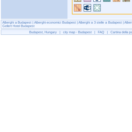
Alberghi a Budapest
|
Alberghi economici Budapest
|
Alberghi a 3 stelle a Budapest
|
Alber
Gellert Hotel Budapest
Budapest, Hungary
|
city map - Budapest
|
FAQ
|
Cartina della p