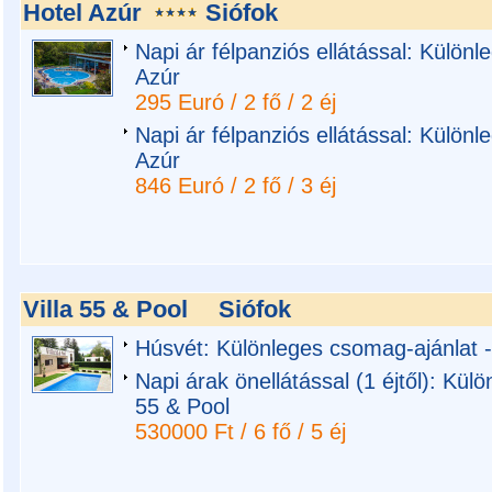
Hotel Azúr
Siófok
Napi ár félpanziós ellátással: Különl
Azúr
295 Euró / 2 fő / 2 éj
Napi ár félpanziós ellátással: Különl
Azúr
846 Euró / 2 fő / 3 éj
Villa 55 & Pool
Siófok
Húsvét: Különleges csomag-ajánlat - 
Napi árak önellátással (1 éjtől): Külö
55 & Pool
530000 Ft / 6 fő / 5 éj