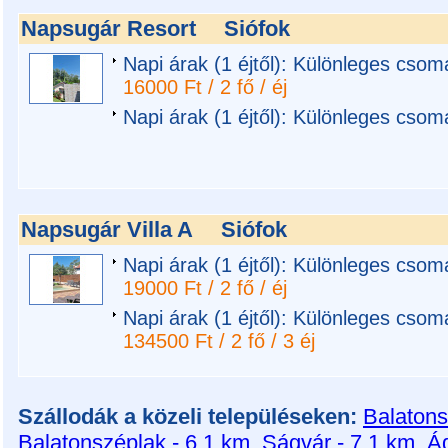
Napsugár Resort
Siófok
Napi árak (1 éjtől): Különleges cso
16000 Ft / 2 fő / éj
Napi árak (1 éjtől): Különleges cso
Napsugár Villa A
Siófok
Napi árak (1 éjtől): Különleges csom
19000 Ft / 2 fő / éj
Napi árak (1 éjtől): Különleges csom
134500 Ft / 2 fő / 3 éj
Szállodák a közeli településeken:
Balatons
Balatonszéplak - 6.1 km
,
Ságvár - 7.1 km
,
Ád