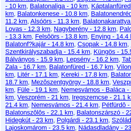
- 10 km
,
Balatonaliga - 10 km
,
Káptalanfüred
km
,
Balatonkenese - 10.8 km
,
Balatonendréd
11.2 km
,
Alsóörs - 11.3 km
,
Balatonakarattya
Lovas - 12.3 km
,
Nagyberény - 12.8 km
,
Pal
- 13.3 km
,
Felsôörs - 13.8 km
,
Enying - 14.4
Balatonf?kajár - 14.8 km
,
Csopak - 14.8 km
,
Szentkirályszabadja - 15.4 km
,
Küngös - 15.
Bálványos - 15.9 km
,
Lepsény - 16.2 km
,
Tab
Zala - 16.7 km
,
Balatonfüred - 16.7 km
,
Vilo
km
,
Litér - 17.1 km
,
Kereki - 17.8 km
,
Balaton
18.7 km
,
Mezôszentgyörgy - 18.8 km
,
Veszpr
km
,
Füle - 19.1 km
,
Nemesvámos - Baláca - 
km
,
Veszprém - 21 km
,
Iregszemcse - 21.1 
21.4 km
,
Nemesvámos - 21.4 km
,
Pétfürdô -
Balatonszôlôs - 22.1 km
,
Balatonszárszó - 2
Hidegkút - 23 km
,
Polgárdi - 23.1 km
,
Szólád
Lajoskomárom - 23.5 km
,
Nádasdladány - 2