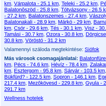
km
,
Várpalota - 25.1 km
,
Teleki - 25.2 km
,
Pé
Balatonôszöd - 25.8 km
,
Tótvázsony - 26.5 
- 27.2 km
,
Balatonszemes - 27.4 km
,
Vászol
Balatonakali - 28.9 km
,
Márkó - 29 km
,
Barna
km
,
Csór - 29.6 km
,
Tés - 30.1 km
,
Visz - 30
Tamási - 30.7 km
,
Ozora - 30.8 km
,
Dörgicse
30.8 km
,
Vöröstó - 31.2 km
Valamennyi száloda megtekintése:
Siófok
Más városok csomagajánlatai:
Balatonfüre
km
,
Pécs - 74.6 km
,
Hévíz - 78.4 km
,
Zalaka
km
,
Esztergom - 95.8 km
,
Sárvár - 103.5 km
Bükfürd? - 122.5 km
,
Sopron - 146.1 km
,
Ege
217.4 km
,
Mezôkövesd - 229.8 km
,
Gyula - 
291.7 km
Wellness hotelek