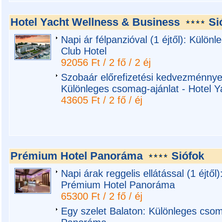
Hotel Yacht Wellness & Business
Si
Napi ár félpanzióval (1 éjtől): Külön
Club Hotel
92056 Ft / 2 fő / 2 éj
Szobaár előrefizetési kedvezménnyel, 
Különleges csomag-ajánlat - Hotel 
43605 Ft / 2 fő / éj
Prémium Hotel Panoráma
Siófok
Napi árak reggelis ellátással (1 éjtő
Prémium Hotel Panoráma
65300 Ft / 2 fő / éj
Egy szelet Balaton: Különleges csom