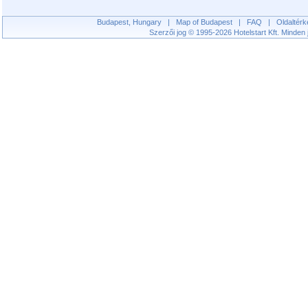
Budapest, Hungary
|
Map of Budapest
|
FAQ
|
Oldaltérk
Szerzői jog © 1995-2026 Hotelstart Kft. Minden j