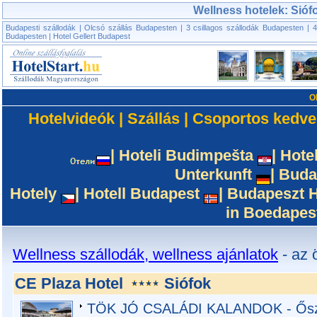
Wellness hotelek: Sióf
Budapesti szállodák
|
Olcsó szállás Budapesten
|
3 csillagos szállodák Budapesten
|
4
Budapesten
|
Hotel Gellert Budapest
O
Hotelvideók
|
Szállás
|
Csoportos kedv
|
Hoteli Budimpešta
|
Hote
Unterkunft
|
Buda
Hotely
|
Hotell Budapest
|
Budapeszt H
in Boedapes
Wellness szállodák, wellness ajánlatok
- az 
CE Plaza Hotel
Siófok
TÖK JÓ CSALÁDI KALANDOK - Őszi 