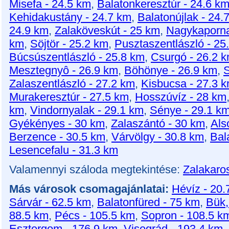
Misefa - 24.5 km
,
Balatonkeresztúr - 24.6 k
Kehidakustány - 24.7 km
,
Balatonújlak - 24.
24.9 km
,
Zalaköveskút - 25 km
,
Nagykaporna
km
,
Söjtör - 25.2 km
,
Pusztaszentlászló - 25
Búcsúszentlászló - 25.8 km
,
Csurgó - 26.2 
Mesztegnyô - 26.9 km
,
Böhönye - 26.9 km
,
S
Zalaszentlászló - 27.2 km
,
Kisbucsa - 27.3 
Murakeresztúr - 27.5 km
,
Hosszúvíz - 28 km
km
,
Vindornyalak - 29.1 km
,
Sénye - 29.1 k
Gyékényes - 30 km
,
Zalaszántó - 30 km
,
Als
Berzence - 30.5 km
,
Várvölgy - 30.8 km
,
Bal
Lesencefalu - 31.3 km
Valamennyi száloda megtekintése:
Zalakaro
Más városok csomagajánlatai:
Hévíz - 20.
Sárvár - 62.5 km
,
Balatonfüred - 75 km
,
Bük,
88.5 km
,
Pécs - 105.5 km
,
Sopron - 108.5 k
Esztergom - 176.9 km
,
Visegrád - 193.4 km
,