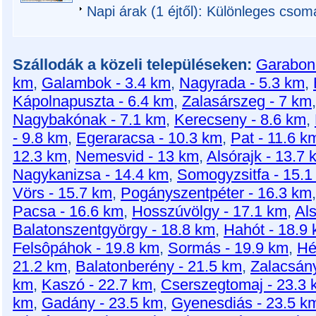
Napi árak (1 éjtől): Különleges csom
Szállodák a közeli településeken:
Garabonc
km
,
Galambok - 3.4 km
,
Nagyrada - 5.3 km
,
Kápolnapuszta - 6.4 km
,
Zalasárszeg - 7 km
Nagybakónak - 7.1 km
,
Kerecseny - 8.6 km
,
- 9.8 km
,
Egeraracsa - 10.3 km
,
Pat - 11.6 k
12.3 km
,
Nemesvid - 13 km
,
Alsórajk - 13.7 
Nagykanizsa - 14.4 km
,
Somogyzsitfa - 15.1
Vörs - 15.7 km
,
Pogányszentpéter - 16.3 km
Pacsa - 16.6 km
,
Hosszúvölgy - 17.1 km
,
Al
Balatonszentgyörgy - 18.8 km
,
Hahót - 18.9
Felsôpáhok - 19.8 km
,
Sormás - 19.9 km
,
Hé
21.2 km
,
Balatonberény - 21.5 km
,
Zalacsány
km
,
Kaszó - 22.7 km
,
Cserszegtomaj - 23.3
km
,
Gadány - 23.5 km
,
Gyenesdiás - 23.5 k