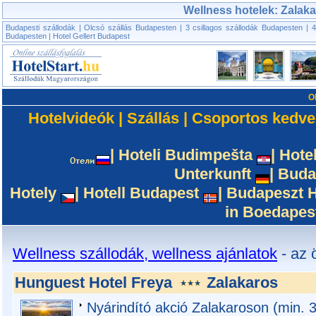
Wellness hotelek: Zalak
Budapesti szállodák
|
Olcsó szállás Budapesten
|
3 csillagos szállodák Budapesten
|
4
Budapesten
|
Hotel Gellert Budapest
O
Hotelvideók
|
Szállás
|
Csoportos kedv
|
Hoteli Budimpešta
|
Hote
Unterkunft
|
Buda
Hotely
|
Hotell Budapest
|
Budapeszt H
in Boedapes
Wellness szállodák, wellness ajánlatok
- az 
Hunguest Hotel Freya
Zalakaros
Nyárindító akció Zalakaroson (min. 