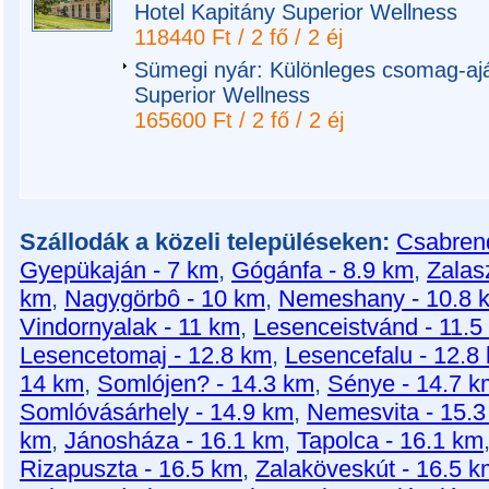
Hotel Kapitány Superior Wellness
118440 Ft / 2 fő / 2 éj
Sümegi nyár: Különleges csomag-aján
Superior Wellness
165600 Ft / 2 fő / 2 éj
Szállodák a közeli településeken:
Csabrend
Gyepükaján - 7 km
,
Gógánfa - 8.9 km
,
Zalas
km
,
Nagygörbô - 10 km
,
Nemeshany - 10.8 
Vindornyalak - 11 km
,
Lesenceistvánd - 11.5
Lesencetomaj - 12.8 km
,
Lesencefalu - 12.8
14 km
,
Somlójen? - 14.3 km
,
Sénye - 14.7 k
Somlóvásárhely - 14.9 km
,
Nemesvita - 15.
km
,
Jánosháza - 16.1 km
,
Tapolca - 16.1 km
Rizapuszta - 16.5 km
,
Zalaköveskút - 16.5 k