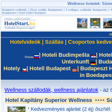
Wellness hotelek: Süm
Budapesti szállodák
|
Olcsó szállás Budapesten
|
3 csillagos szállodák Budapesten
|
4
Budapesten
|
Hotel Gellert Budapest
O
Hotelvideók
|
Szállás
|
Csoportos kedv
|
Hoteli Budimpešta
|
Hote
Unterkunft
|
Buda
Hotely
|
Hotell Budapest
|
Budapeszt H
in Boedapes
Wellness szállodák, wellness ajánlatok
- az 
Hotel Kapitány Superior Wellness
S
Kedvezményes ajánlat (2 éj) ősz/tél