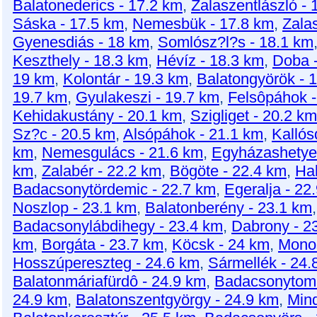
Balatonederics - 17.2 km
,
Zalaszentlászló - 
Sáska - 17.5 km
,
Nemesbük - 17.8 km
,
Zala
Gyenesdiás - 18 km
,
Somlósz?l?s - 18.1 km
Keszthely - 18.3 km
,
Hévíz - 18.3 km
,
Doba 
19 km
,
Kolontár - 19.3 km
,
Balatongyörök - 
19.7 km
,
Gyulakeszi - 19.7 km
,
Felsôpáhok -
Kehidakustány - 20.1 km
,
Szigliget - 20.2 km
Sz?c - 20.5 km
,
Alsópáhok - 21.1 km
,
Kallós
km
,
Nemesgulács - 21.6 km
,
Egyházashetye
km
,
Zalabér - 22.2 km
,
Bögöte - 22.4 km
,
Ha
Badacsonytördemic - 22.7 km
,
Egeralja - 22
Noszlop - 23.1 km
,
Balatonberény - 23.1 km
Badacsonylábdihegy - 23.4 km
,
Dabrony - 2
km
,
Borgáta - 23.7 km
,
Köcsk - 24 km
,
Monos
Hosszúpereszteg - 24.6 km
,
Sármellék - 24.
Balatonmáriafürdô - 24.9 km
,
Badacsonytoma
24.9 km
,
Balatonszentgyörgy - 24.9 km
,
Mind