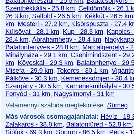
Balatonkeresztúr - 25.5 km
,
Badacsonyörs -
Szentbékkálla - 25.8 km
,
Celldömölk - 26.1 
26.3 km
,
Salföld - 26.5 km
,
Kékkút - 26.5 km
km
,
Mesteri - 27.2 km
,
Kisörspuszta - 27.4 
Külsôvat - 28.1 km
,
Kup - 28.3 km
,
Kapolcs 
28.4 km
,
Ábrahámhegy - 28.4 km
,
Nagykapor
Balatonfenyves - 28.8 km
,
Marcalgergelyi - 
Mihályháza - 29.1 km
,
Csehimindszent - 29.
km
,
Köveskál - 29.3 km
,
Balatonhenye - 29.
Misefa - 29.9 km
,
Tokorcs - 30.1 km
,
Vigántp
Pálköve - 30.3 km
,
Kemenessömjén - 30.4 
Szergény - 30.5 km
,
Kemenesmihályfa - 30.
Fonyód - 31 km
,
Nagysimonyi - 31 km
Valamennyi száloda megtekintése:
Sümeg
Más városok csomagajánlatai:
Hévíz - 18.
Zalakaros - 38.8 km
,
Balatonfüred - 52.8 km
Siófok - 69.3 km
,
Sopron - 86.5 km
,
Pécs - 1