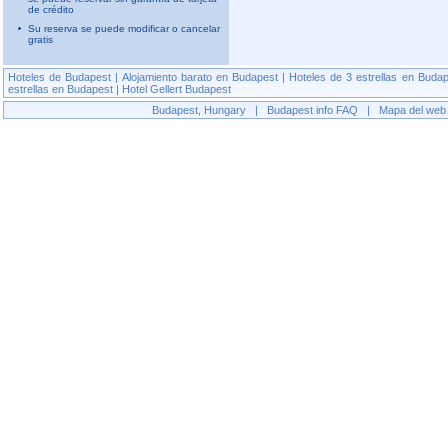
de crédito
Su reserva se puede modificar o cancelar
gratis
Hoteles de Budapest
|
Alojamiento barato en Budapest
|
Hoteles de 3 estrellas en Buda
estrellas en Budapest
|
Hotel Gellert Budapest
Budapest, Hungary
|
Budapest info
FAQ
|
Mapa del web 