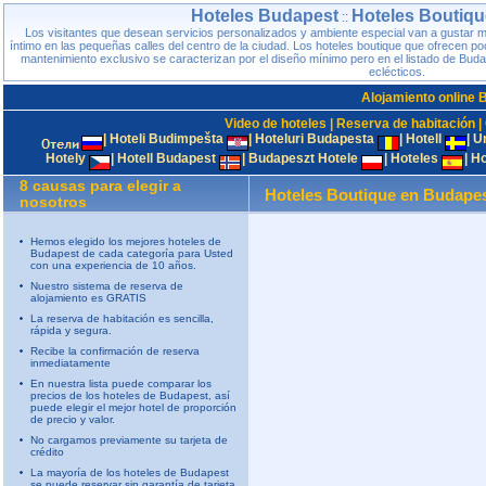
Hoteles Budapest
Hoteles Boutiq
::
Los visitantes que desean servicios personalizados y ambiente especial van a gustar 
íntimo en las pequeñas calles del centro de la ciudad. Los hoteles boutique que ofrecen p
mantenimiento exclusivo se caracterizan por el diseño mínimo pero en el listado de Buda
eclécticos.
Alojamiento online 
Video de hoteles
|
Reserva de habitación
|
|
Hoteli Budimpešta
|
Hoteluri Budapesta
|
Hotell
|
U
Hotely
|
Hotell Budapest
|
Budapeszt Hotele
|
Hoteles
|
Ho
8 causas para elegir a
Hoteles Boutique en Budape
nosotros
Hemos elegido los mejores hoteles de
Budapest de cada categoría para Usted
con una experiencia de 10 años.
Nuestro sistema de reserva de
alojamiento es GRATIS
La reserva de habitación es sencilla,
rápida y segura.
Recibe la confirmación de reserva
inmediatamente
En nuestra lista puede comparar los
precios de los hoteles de Budapest, así
puede elegir el mejor hotel de proporción
de precio y valor.
No cargamos previamente su tarjeta de
crédito
La mayoría de los hoteles de Budapest
se puede reservar sin garantía de tarjeta