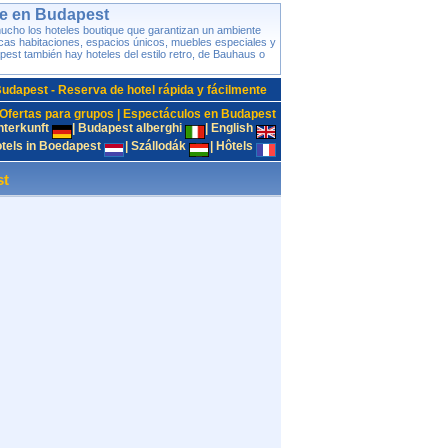
ue en Budapest
mucho los hoteles boutique que garantizan un ambiente
ocas habitaciones, espacios únicos, muebles especiales y
pest también hay hoteles del estilo retro, de Bauhaus o
Budapest - Reserva de hotel rápida y fácilmente
Ofertas para grupos
|
Espectáculos en Budapest
nterkunft
|
Budapest alberghi
|
English
tels in Boedapest
|
Szállodák
|
Hôtels
st