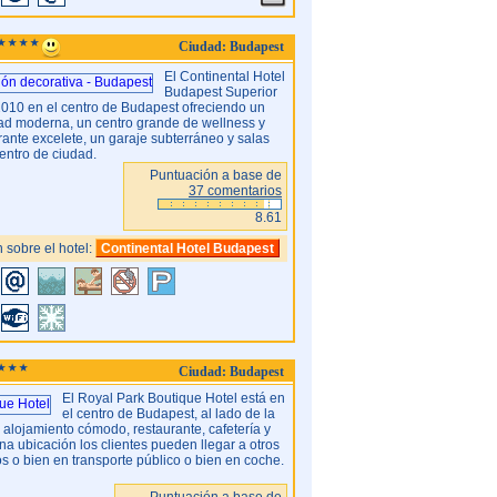
Ciudad: Budapest
El Continental Hotel
Budapest Superior
 2010 en el centro de Budapest ofreciendo un
dad moderna, un centro grande de wellness y
urante excelete, un garaje subterráneo y salas
centro de ciudad.
Puntuación a base de
37 comentarios
8.61
 sobre el hotel:
Continental Hotel Budapest
Ciudad: Budapest
El Royal Park Boutique Hotel está en
el centro de Budapest, al lado de la
e alojamiento cómodo, restaurante, cafetería y
ena ubicación los clientes pueden llegar a otros
os o bien en transporte público o bien en coche.
Puntuación a base de