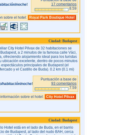
17 comentarios
abitación/noche!
8.59
n sobre el hotel:
Royal Park Boutique Hotel
Ciudad: Budapest
iliar City Hotel Pilvax de 32 habitaciones se
e Budapest, a 2 minutos de la famosa calle Váci,
a, ofreciendo alojamiento ideal para los turistas
u ubicación excelente, dentro de pocos minutos
s espectáculos principales de Budapest (el
rcado y el Castillo de Buda). 0.2 km (0.1 mi)
Puntuación a base de
93 comentarios
o/habitación/noche!
7.59
información sobre el hotel:
City Hotel Pilvax
Ciudad: Budapest
lo Hotel está en el lado de Buda, en el barrio
io de Budapest, al lado del nudo BAH, cerca