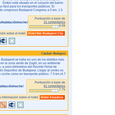
Emke) está situado en el corazón del barrio
fácil para los transportes públicos. El
o de congresos Budapest Congress a 5 km. 1.5
Puntuación a base de
31 comentarios
o/habitación/noche!
8.09
ión sobre el hotel:
Hotel Ibis Budapest City
Ciudad: Budapest
Budapest se halla en uno de los distritos más
l, en la zona verde de Zugló, en un ambiente
o, a unos kilómetros del Recinto Ferial de
io Deportivo de Budapest. Llegar al centro es
en coche como en transporte público. 7.5 km (4.7
Puntuación a base de
61 comentarios
abitación/noche!
7.75
 información sobre el hotel:
Hotel Amadeus