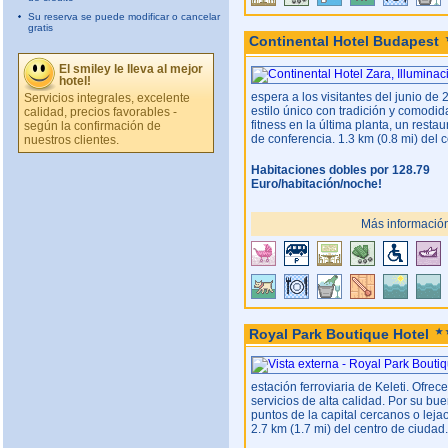
Su reserva se puede modificar o cancelar
gratis
Continental Hotel Budapest
El smiley le lleva al mejor
hotel!
espera a los visitantes del junio de
Servicios integrales, excelente
estilo único con tradición y comodi
calidad, precios favorables -
fitness en la última planta, un resta
según la confirmación de
de conferencia. 1.3 km (0.8 mi) del 
nuestros clientes.
Habitaciones dobles por 128.79
Euro/habitación/noche!
Más información
Royal Park Boutique Hotel
estación ferroviaria de Keleti. Ofrec
servicios de alta calidad. Por su bu
puntos de la capital cercanos o leja
2.7 km (1.7 mi) del centro de ciudad.