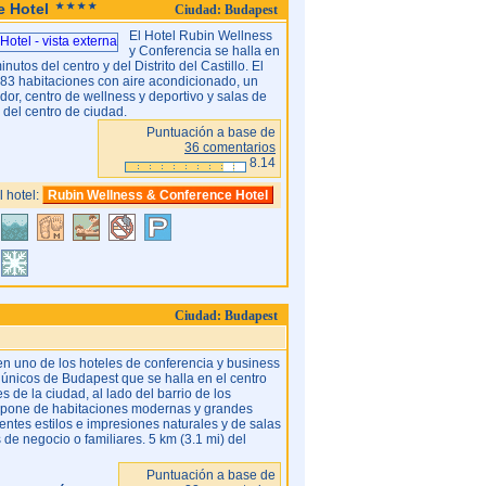
e Hotel
Ciudad: Budapest
El Hotel Rubin Wellness
y Conferencia se halla en
nutos del centro y del Distrito del Castillo. El
e 83 habitaciones con aire acondicionado, un
dor, centro de wellness y deportivo y salas de
 del centro de ciudad.
Puntuación a base de
36 comentarios
8.14
 hotel:
Rubin Wellness & Conference Hotel
Ciudad: Budapest
en uno de los hoteles de conferencia y business
únicos de Budapest que se halla en el centro
 de la ciudad, al lado del barrio de los
dispone de habitaciones modernas y grandes
ntes estilos e impresiones naturales y de salas
de negocio o familiares. 5 km (3.1 mi) del
Puntuación a base de