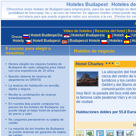
Hoteles Budapest
Hoteles d
::
Ofrecemos estos hoteles de Budapest para empresarios, para los que el tiempo es dine
posibilidad de fotocopiar, fax y acceso de Internet. En algunos hoteles Usted puede alquil
secretaria para que pueda organizar todos sus asuntos a la vez. (Revise los serv
Video de hoteles
|
Reserva del hotel
|
Rese
|
Hoteli Budimpešta
|
Hoteluri Budapesta
|
Hotell
|
U
Hotely
|
Hotell Budapest
|
Budapeszt Hotele
|
Hoteles
|
Ho
8 causas para elegir a
Hoteles de negocio
nosotros
Hotel Charles
Hemos elegido los mejores hoteles de
Budapest de cada categoría para Usted
con una experiencia de 10 años.
La ubicación del Hot
cerca del centro de l
Nuestro sistema de reserva de
alojamiento es GRATIS
turísticos y los cen
Gellért y del Barrio d
La reserva de habitación es sencilla,
comunicación con lo
rápida y segura.
muy fácil: la parada del bus está del
Recibe la confirmación de reserva
la famosa calle peatonal Váci y el co
inmediatamente
de ciudad.
En nuestra lista puede comparar los
precios de los hoteles de Budapest, así
puede elegir el mejor hotel de proporción
Habitaciones dobles por 55.8 Euro
de precio y valor.
No cargamos previamente su tarjeta de
crédito
M
La mayoría de los hoteles de Budapest
se puede reservar sin garantía de tarjeta
de crédito