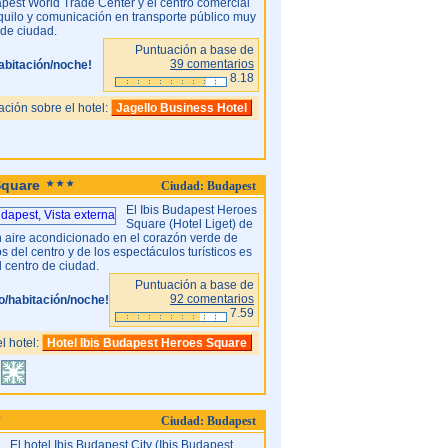
pest World Trade Center y el centro comercial
uilo y comunicación en transporte público muy
 de ciudad.
Puntuación a base de
39 comentarios
abitación/noche!
8.18
ción sobre el hotel:
Jagello Business Hotel
Square
Ciudad: Budapest
El Ibis Budapest Heroes
Square (Hotel Liget) de
n aire acondicionado en el corazón verde de
s del centro y de los espectáculos turísticos es
l centro de ciudad.
Puntuación a base de
92 comentarios
o/habitación/noche!
7.59
l hotel:
Hotel Ibis Budapest Heroes Square
Ciudad: Budapest
El hotel Ibis Budapest City (Ibis Budapest