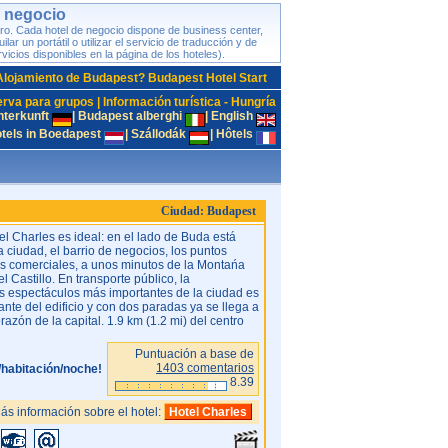
e negocio
ro. Cada hotel de negocio dispone de business center,
ar un portátil o utilizar el servicio de traducción y de
icios disponibles en la página de los hoteles).
Alojamiento de Budapest? Budapest Hotel Start
rva para grupos
|
Información turística - Hungría
nterkunft
|
Budapest alberghi
|
English
tels in Boedapest
|
Szállodák
|
Hôtels
Ciudad: Budapest
el Charles es ideal: en el lado de Buda está
a ciudad, el barrio de negocios, los puntos
tros comerciales, a unos minutos de la Montańa
el Castillo. En transporte público, la
s espectáculos más importantes de la ciudad es
ante del edificio y con dos paradas ya se llega a
razón de la capital. 1.9 km (1.2 mi) del centro
Puntuación a base de
1403 comentarios
/habitación/noche!
8.39
ás información sobre el hotel:
Hotel Charles