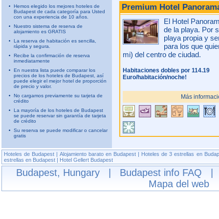
Premium Hotel Panora
Hemos elegido los mejores hoteles de
Budapest de cada categoría para Usted
con una experiencia de 10 años.
El Hotel Panorama
Nuestro sistema de reserva de
de la playa. Por 
alojamiento es GRATIS
playa propia y ser
La reserva de habitación es sencilla,
para los que quie
rápida y segura.
mi) del centro de ciudad.
Recibe la confirmación de reserva
inmediatamente
Habitaciones dobles por 114.19
En nuestra lista puede comparar los
precios de los hoteles de Budapest, así
Euro/habitación/noche!
puede elegir el mejor hotel de proporción
de precio y valor.
No cargamos previamente su tarjeta de
Más informaci
crédito
La mayoría de los hoteles de Budapest
se puede reservar sin garantía de tarjeta
de crédito
Su reserva se puede modificar o cancelar
gratis
Hoteles de Budapest
|
Alojamiento barato en Budapest
|
Hoteles de 3 estrellas en Buda
estrellas en Budapest
|
Hotel Gellert Budapest
Budapest, Hungary
|
Budapest info
FAQ
Mapa del web