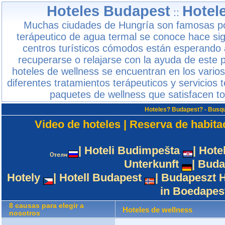
Hoteles Budapest
Hotel
::
Muchas ciudades de Hungría son famosas por
terápeutico de agua termal se conoce hace si
centros turísticos cómodos están esperando 
recuperarse o relajarse con la ayuda de este p
hoteles de wellness se encuentran en los vario
diferentes tratamientos terápeuticos y servicios 
paquetes de wellness que satisfacen t
Hoteles? Budapest? - Busqu
Video de hoteles
|
Reserva de habita
|
Hoteli Budimpešta
|
Hote
Unterkunft
|
Buda
Hotely
|
Hotell Budapest
|
Budapeszt H
in Boedapes
8 causas para elegir a
Hoteles de wellness
nosotros