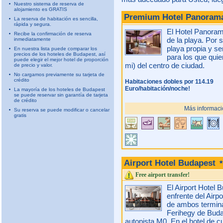
Nuestro sistema de reserva de
alojamiento es GRATIS
Premium Hotel Panora
La reserva de habitación es sencilla,
rápida y segura.
El Hotel Panorama
Recibe la confirmación de reserva
de la playa. Por 
inmediatamente
playa propia y ser
En nuestra lista puede comparar los
precios de los hoteles de Budapest, así
para los que quie
puede elegir el mejor hotel de proporción
mi) del centro de ciudad.
de precio y valor.
No cargamos previamente su tarjeta de
crédito
Habitaciones dobles por 114.19
Euro/habitación/noche!
La mayoría de los hoteles de Budapest
se puede reservar sin garantía de tarjeta
de crédito
Más informaci
Su reserva se puede modificar o cancelar
gratis
Airport Hotel Budapest
Free airport transfer!
El Airport Hotel
enfrente del Airp
de ambos termina
Ferihegy de Buda
autopista M0. En el hotel de c