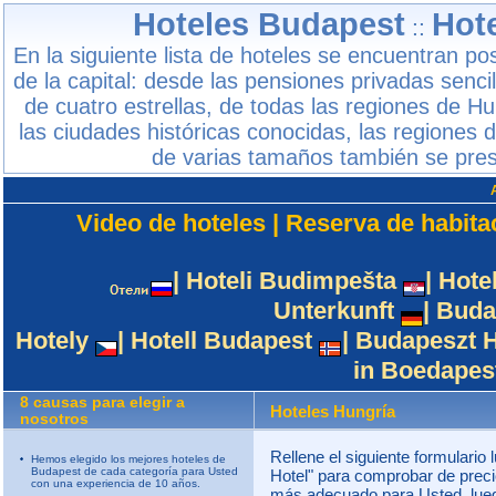
Hoteles Budapest
Hot
::
En la siguiente lista de hoteles se encuentran po
de la capital: desde las pensiones privadas senci
de cuatro estrellas, de todas las regiones de H
las ciudades históricas conocidas, las regiones 
de varias tamaños también se prese
Video de hoteles
|
Reserva de habita
|
Hoteli Budimpešta
|
Hote
Unterkunft
|
Buda
Hotely
|
Hotell Budapest
|
Budapeszt H
in Boedapes
8 causas para elegir a
Hoteles Hungría
nosotros
Rellene el siguiente formulario
Hemos elegido los mejores hoteles de
Budapest de cada categoría para Usted
Hotel" para comprobar de precio.
con una experiencia de 10 años.
más adecuado para Usted, lueg